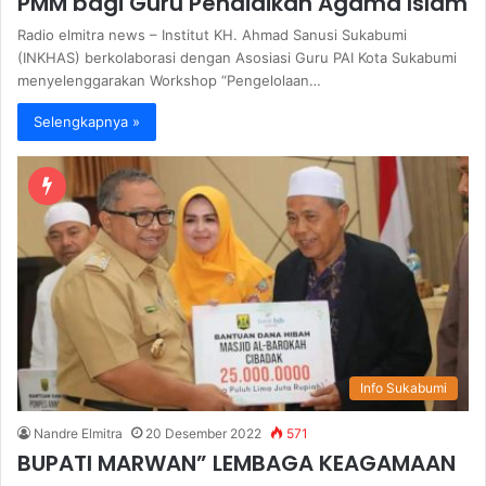
PMM bagi Guru Pendidikan Agama Islam
Radio elmitra news – Institut KH. Ahmad Sanusi Sukabumi
(INKHAS) berkolaborasi dengan Asosiasi Guru PAI Kota Sukabumi
menyelenggarakan Workshop “Pengelolaan…
Selengkapnya »
Info Sukabumi
Nandre Elmitra
20 Desember 2022
571
BUPATI MARWAN” LEMBAGA KEAGAMAAN