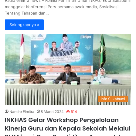
Radio elmitra news – Komisi Pemilihan Umum (KPU) Kota Sukabumi
menggelar Konferensi Pers bersama awak media, Sosialisasi
Tentang Tahapan dan…
Selengkapnya »
Info Sukabumi
Nandre Elmitra
8 Maret 2024
514
INKHAS Gelar Workshop Pengelolaan
Kinerja Guru dan Kepala Sekolah Melalui