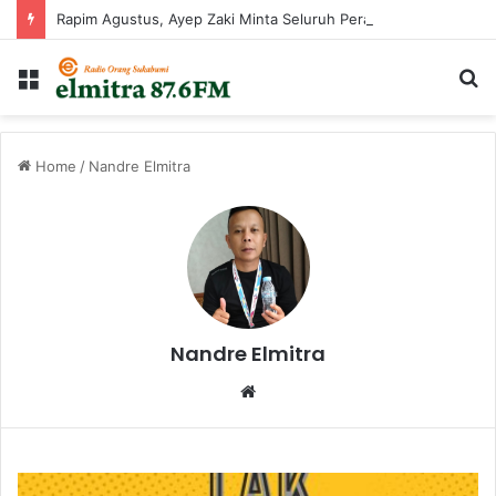
Rapim Agustus, Ayep Zaki Minta Seluruh Perangkat Daerah Percepat Peningkatan PAD
Menu
C
...
Home
/
Nandre Elmitra
Nandre Elmitra
W
e
b
s