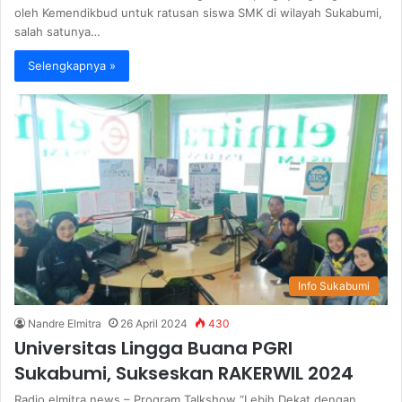
oleh Kemendikbud untuk ratusan siswa SMK di wilayah Sukabumi,
salah satunya…
Selengkapnya »
Info Sukabumi
Nandre Elmitra
26 April 2024
430
Universitas Lingga Buana PGRI
Sukabumi, Sukseskan RAKERWIL 2024
Radio elmitra news – Program Talkshow “Lebih Dekat dengan