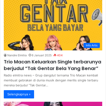
i
t
e
Info Artis
Nandre Elmitra
6 Januari 2025
404
Trio Macan Keluarkan Single terbarunya
berjudul “Tak Gentar Bela Yang Benar”
Radio elmitra news – Grup dangdut ternama Trio Macan kembali
membuat gebrakan di dunia musik dengan merilis single terbaru
mereka berjudul “Tak Gentar…
Selengkapnya »