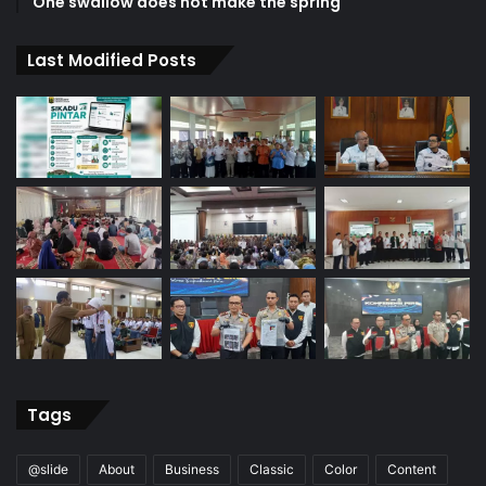
One swallow does not make the spring
Last Modified Posts
Tags
@slide
About
Business
Classic
Color
Content