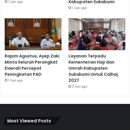
Kabupaten Sukabumi
7 jam ago
1 hari ago
Rapim Agustus, Ayep Zaki
Layanan Terpadu
Minta Seluruh Perangkat
Kementerian Haji dan
Daerah Percepat
Umrah Kabupaten
Peningkatan PAD
Sukabumi Untuk Calhaj
2027
1 hari ago
2 hari ago
Most Viewed Posts