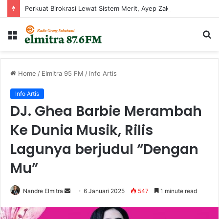
Perkuat Birokrasi Lewat Sistem Merit, Ayep Zaki Lantik 24 Pejabat
Menu
Ca
...
Home
/
Elmitra 95 FM
/
Info Artis
Info Artis
DJ. Ghea Barbie Merambah
Ke Dunia Musik, Rilis
Lagunya berjudul “Dengan
Mu”
Send
Nandre Elmitra
6 Januari 2025
547
1 minute read
an
email