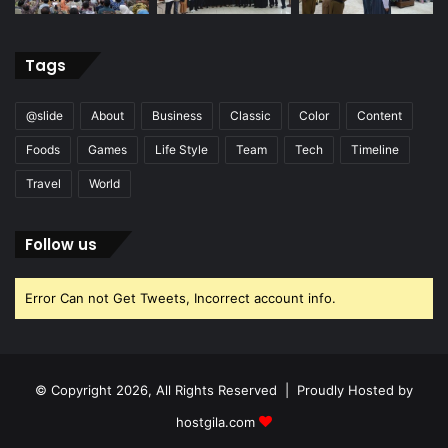
Tags
@slide
About
Business
Classic
Color
Content
Foods
Games
Life Style
Team
Tech
Timeline
Travel
World
Follow us
Error Can not Get Tweets, Incorrect account info.
© Copyright 2026, All Rights Reserved | Proudly Hosted by
hostgila.com