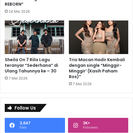
REBORN”
24 Mei 2026
Sheila On 7 Rilis Lagu
Trio Macan Hadir Kembali
teranyar “Sederhana” di
dengan single “Minggir-
Ulang Tahunnya ke – 30
Minggir’ (Kasih Paham
Bos)”
7 Mei 2026
7 Mei 2026
Follow Us
3,647
3K+
Fans
Followers