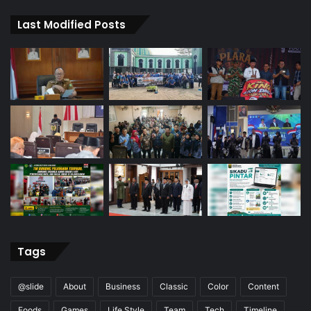
Last Modified Posts
Tags
@slide
About
Business
Classic
Color
Content
Foods
Games
Life Style
Team
Tech
Timeline