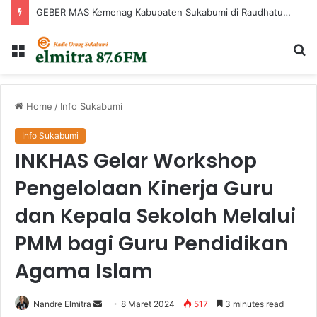
GEBER MAS Kemenag Kabupaten Sukabumi di Raudhatul Irfan
Menu
Ca
...
Home
/
Info Sukabumi
Info Sukabumi
INKHAS Gelar Workshop
Pengelolaan Kinerja Guru
dan Kepala Sekolah Melalui
PMM bagi Guru Pendidikan
Agama Islam
Send
Nandre Elmitra
8 Maret 2024
517
3 minutes read