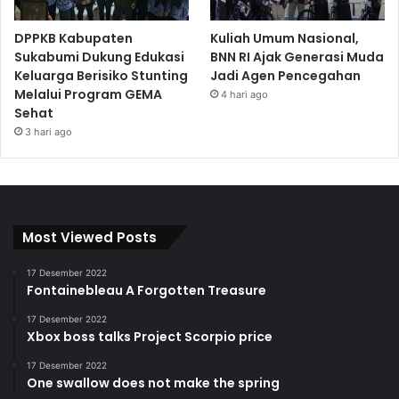
DPPKB Kabupaten
Kuliah Umum Nasional,
Sukabumi Dukung Edukasi
BNN RI Ajak Generasi Muda
Keluarga Berisiko Stunting
Jadi Agen Pencegahan
Melalui Program GEMA
4 hari ago
Sehat
3 hari ago
Most Viewed Posts
17 Desember 2022
Fontainebleau A Forgotten Treasure
17 Desember 2022
Xbox boss talks Project Scorpio price
17 Desember 2022
One swallow does not make the spring