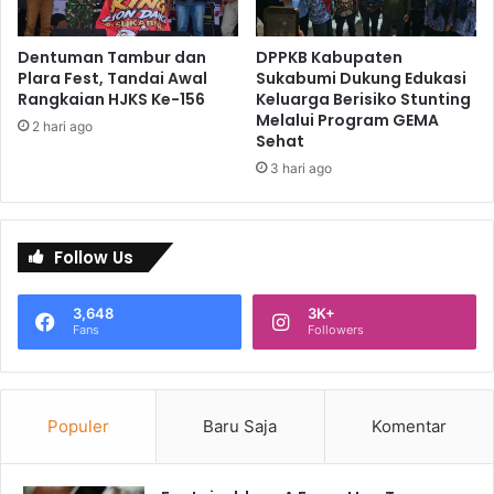
Dentuman Tambur dan
DPPKB Kabupaten
Plara Fest, Tandai Awal
Sukabumi Dukung Edukasi
Rangkaian HJKS Ke-156
Keluarga Berisiko Stunting
Melalui Program GEMA
2 hari ago
Sehat
3 hari ago
Follow Us
3,648
3K+
Fans
Followers
Populer
Baru Saja
Komentar