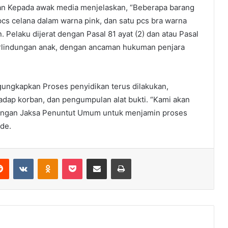
n Kepada awak media menjelaskan, “Beberapa barang
u pcs celana dalam warna pink, dan satu pcs bra warna
. Pelaku dijerat dengan Pasal 81 ayat (2) dan atau Pasal
perlindungan anak, dengan ancaman hukuman penjara
ungkapkan Proses penyidikan terus dilakukan,
adap korban, dan pengumpulan alat bukti. “Kami akan
engan Jaksa Penuntut Umum untuk menjamin proses
de.
erest
Reddit
VKontakte
Odnoklassniki
Pocket
Share via Email
Print