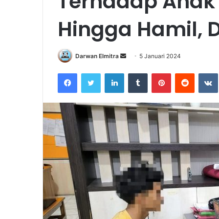
Terhadap Anak
Hingga Hamil, 
Send
Darwan Elmitra
5 Januari 2024
an
Facebook
Twitter
LinkedIn
Tumblr
Pinterest
Reddit
email