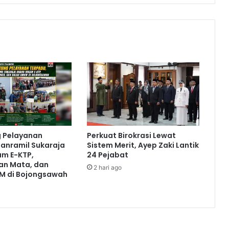
g Pelayanan
Perkuat Birokrasi Lewat
anramil Sukaraja
Sistem Merit, Ayep Zaki Lantik
am E-KTP,
24 Pejabat
an Mata, dan
2 hari ago
M di Bojongsawah