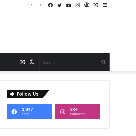
Facebook
Twitter
YouTube
Instagram
Log
Artikel
Sidebar
TNI Dukung Pelayanan Terpadu, Danramil Sukaraja Hadiri Rekam E-KTP, Pemeriksaan Mata, dan Bazar UMKM di Bojongsawah
In
Acak
Artikel
Switch
Cari
Acak
skin
...
Follow Us
3,647
3K+
Fans
Followers