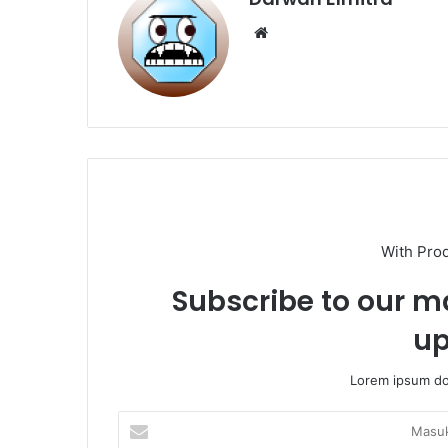
Website
With Pro
Subscribe to our ma
up
Lorem ipsum dol
Masukkan
Email