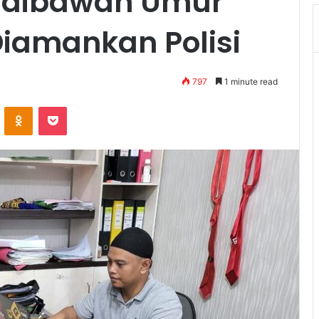
 dibawah Umur
Diamankan Polisi
797
1 minute read
VKontakte
Odnoklassniki
Pocket