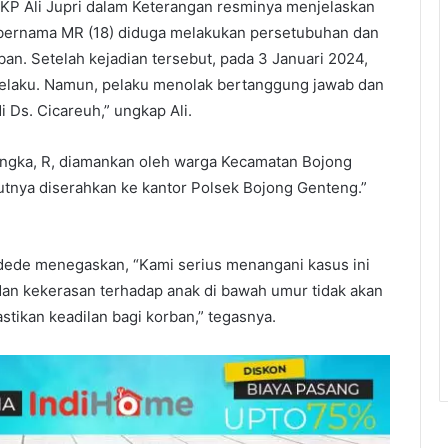
KP Ali Jupri dalam Keterangan resminya menjelaskan
 bernama MR (18) diduga melakukan persetubuhan dan
ban. Setelah kejadian tersebut, pada 3 Januari 2024,
elaku. Namun, pelaku menolak bertanggung jawab dan
 Ds. Cicareuh,” ungkap Ali.
sangka, R, diamankan oleh warga Kecamatan Bojong
jutnya diserahkan ke kantor Polsek Bojong Genteng.”
dede menegaskan, “Kami serius menangani kasus ini
dan kekerasan terhadap anak di bawah umur tidak akan
stikan keadilan bagi korban,” tegasnya.