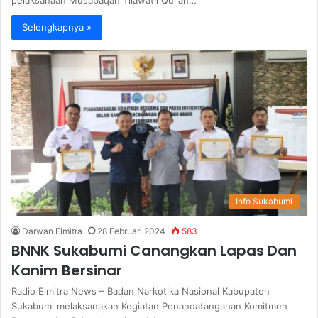
pelaksanaan Musabaqah Tilawatil Qur’an…
Selengkapnya »
Info Sukabumi
Darwan Elmitra
28 Februari 2024
583
BNNK Sukabumi Canangkan Lapas Dan
Kanim Bersinar
Radio Elmitra News – Badan Narkotika Nasional Kabupaten
Sukabumi melaksanakan Kegiatan Penandatanganan Komitmen