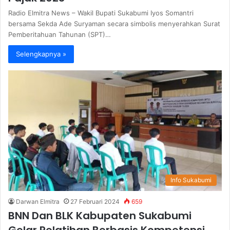
Radio Elmitra News – Wakil Bupati Sukabumi Iyos Somantri
bersama Sekda Ade Suryaman secara simbolis menyerahkan Surat
Pemberitahuan Tahunan (SPT)…
Selengkapnya »
Info Sukabumi
Darwan Elmitra
27 Februari 2024
659
BNN Dan BLK Kabupaten Sukabumi
Gelar Pelatihan Berbasis Kompetensi