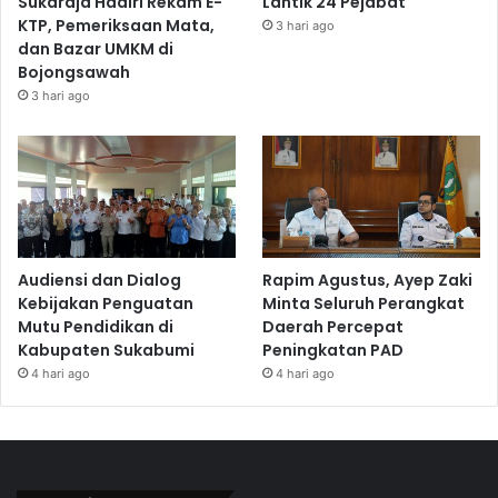
Sukaraja Hadiri Rekam E-
Lantik 24 Pejabat
KTP, Pemeriksaan Mata,
3 hari ago
dan Bazar UMKM di
Bojongsawah
3 hari ago
Audiensi dan Dialog
Rapim Agustus, Ayep Zaki
Kebijakan Penguatan
Minta Seluruh Perangkat
Mutu Pendidikan di
Daerah Percepat
Kabupaten Sukabumi
Peningkatan PAD
4 hari ago
4 hari ago