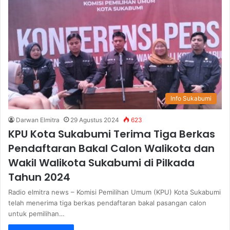
i
t
e
Info Sukabumi
Darwan Elmitra
29 Agustus 2024
623
KPU Kota Sukabumi Terima Tiga Berkas
Pendaftaran Bakal Calon Walikota dan
Wakil Walikota Sukabumi di Pilkada
Tahun 2024
Radio elmitra news – Komisi Pemilihan Umum (KPU) Kota Sukabumi
telah menerima tiga berkas pendaftaran bakal pasangan calon
untuk pemilihan…