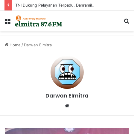
TNI Dukung Pelayanan Terpadu, Danramil Sukaraja Hadiri Rekam E-KTP, Pemeriksaan Mata, dan Bazar UMKM di Bojongsawah
Menu
C
...
Home
/
Darwan Elmitra
Darwan Elmitra
W
e
b
s