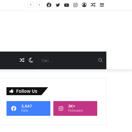
Facebook
Twitter
YouTube
Instagram
Log
Artikel
Sidebar
TNI Dukung Pelayanan Terpadu, Danramil Sukaraja Hadiri Rekam E-KTP, Pemeriksaan Mata, dan Bazar UMKM di Bojongsawah
In
Acak
Artikel
Switch
Cari
Acak
skin
...
Follow Us
3,647
3K+
Fans
Followers