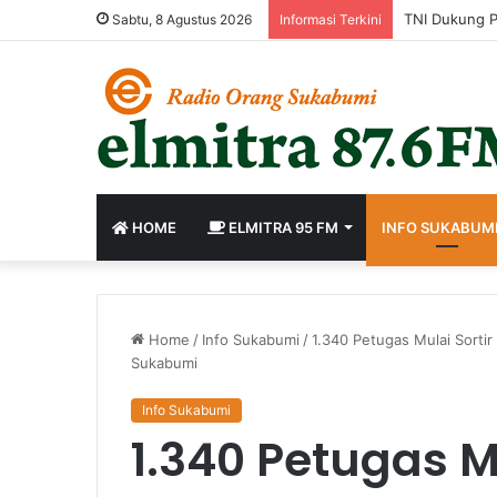
Sabtu, 8 Agustus 2026
Informasi Terkini
HOME
ELMITRA 95 FM
INFO SUKABUM
Home
/
Info Sukabumi
/
1.340 Petugas Mulai Sorti
Sukabumi
Info Sukabumi
1.340 Petugas M