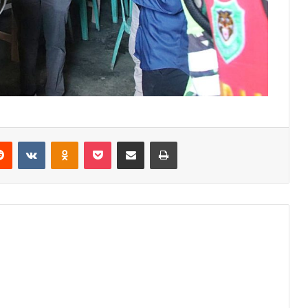
erest
Reddit
VKontakte
Odnoklassniki
Pocket
Share via Email
Print