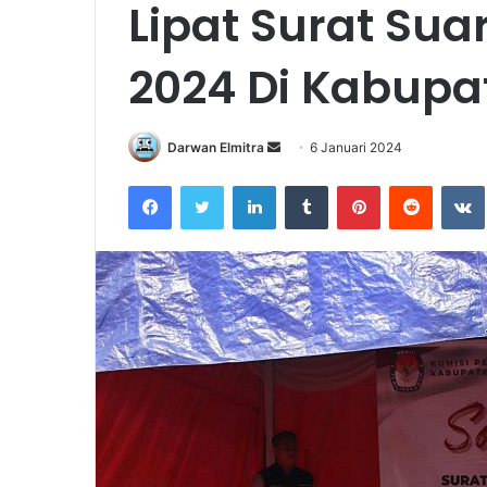
Lipat Surat Sua
2024 Di Kabup
Send
Darwan Elmitra
6 Januari 2024
an
Facebook
Twitter
LinkedIn
Tumblr
Pinterest
Reddit
email