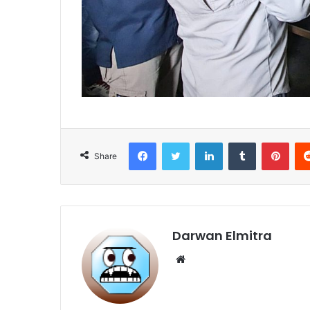
Facebook
Twitter
LinkedIn
Tumblr
Pint
Share
Darwan Elmitra
Website