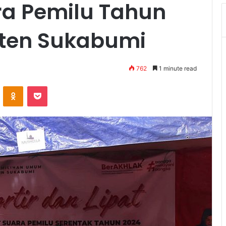
ra Pemilu Tahun
aten Sukabumi
762
1 minute read
VKontakte
Odnoklassniki
Pocket