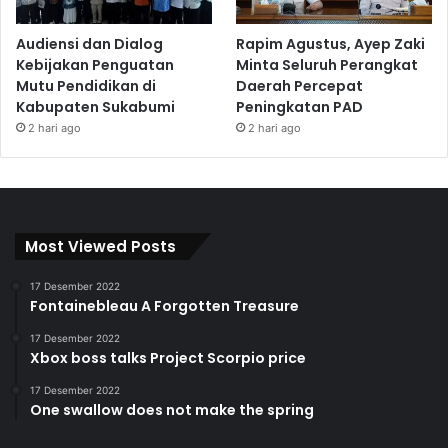
Audiensi dan Dialog
Rapim Agustus, Ayep Zaki
Kebijakan Penguatan
Minta Seluruh Perangkat
Mutu Pendidikan di
Daerah Percepat
Kabupaten Sukabumi
Peningkatan PAD
2 hari ago
2 hari ago
Most Viewed Posts
17 Desember 2022
Fontainebleau A Forgotten Treasure
17 Desember 2022
Xbox boss talks Project Scorpio price
17 Desember 2022
One swallow does not make the spring