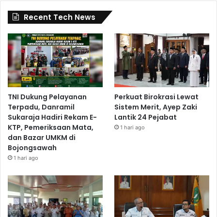
Recent Tech News
TNI Dukung Pelayanan
Perkuat Birokrasi Lewat
Terpadu, Danramil
Sistem Merit, Ayep Zaki
Sukaraja Hadiri Rekam E-
Lantik 24 Pejabat
KTP, Pemeriksaan Mata,
1 hari ago
dan Bazar UMKM di
Bojongsawah
1 hari ago