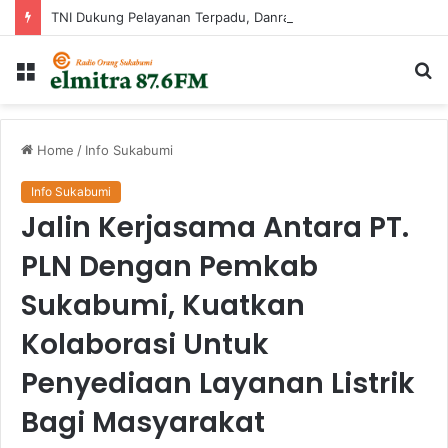
TNI Dukung Pelayanan Terpadu, Danramil Sukaraja Hadiri Rekam E-KTP, Pemeriksaan Mata, dan Bazar UMKM di Bojongsawah
Menu
Ca
...
Home
/
Info Sukabumi
Info Sukabumi
Jalin Kerjasama Antara PT.
PLN Dengan Pemkab
Sukabumi, Kuatkan
Kolaborasi Untuk
Penyediaan Layanan Listrik
Bagi Masyarakat