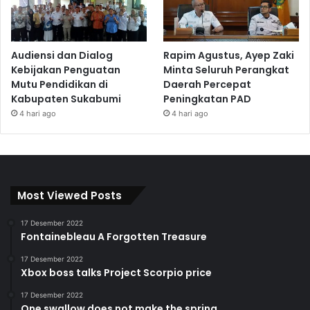
Audiensi dan Dialog
Rapim Agustus, Ayep Zaki
Kebijakan Penguatan
Minta Seluruh Perangkat
Mutu Pendidikan di
Daerah Percepat
Kabupaten Sukabumi
Peningkatan PAD
4 hari ago
4 hari ago
Most Viewed Posts
17 Desember 2022
Fontainebleau A Forgotten Treasure
17 Desember 2022
Xbox boss talks Project Scorpio price
17 Desember 2022
One swallow does not make the spring