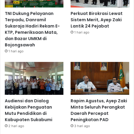
TNI Dukung Pelayanan
Perkuat Birokrasi Lewat
Terpadu, Danramil
Sistem Merit, Ayep Zaki
Sukaraja Hadiri Rekam E-
Lantik 24 Pejabat
KTP, Pemeriksaan Mata,
1 hari ago
dan Bazar UMKM di
Bojongsawah
1 hari ago
Audiensi dan Dialog
Rapim Agustus, Ayep Zaki
Kebijakan Penguatan
Minta Seluruh Perangkat
Mutu Pendidikan di
Daerah Percepat
Kabupaten Sukabumi
Peningkatan PAD
2 hari ago
3 hari ago