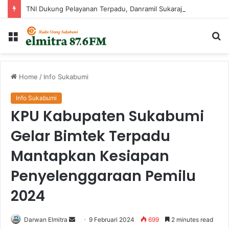
TNI Dukung Pelayanan Terpadu, Danramil Sukaraja Hadiri Rekam E-KTP, Pemeriksaan Mata, dan Bazar UMKM di Bojongsawah
Menu
Ca
...
Home
/
Info Sukabumi
Info Sukabumi
KPU Kabupaten Sukabumi
Gelar Bimtek Terpadu
Mantapkan Kesiapan
Penyelenggaraan Pemilu
2024
Send
Darwan Elmitra
9 Februari 2024
699
2 minutes read