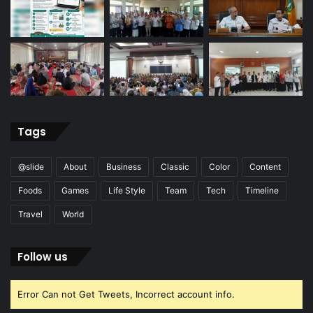
Tags
@slide
About
Business
Classic
Color
Content
Foods
Games
Life Style
Team
Tech
Timeline
Travel
World
Follow us
Error Can not Get Tweets, Incorrect account info.