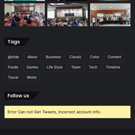
Tags
@slide
About
Business
Classic
Color
Content
Foods
Games
Life Style
Team
Tech
Timeline
Travel
World
Follow us
Error Can not Get Tweets, Incorrect account info.