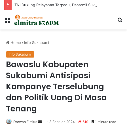
TNI Dukung Pelayanan Terpadu, Danramil Sukaraja Hadiri Rekam E-KTP, Pemeriksaan Mata, dan Bazar UMKM di Bojongsawah
Menu
Ca
...
Home
/
Info Sukabumi
Info Sukabumi
Bawaslu Kabupaten
Sukabumi Antisipasi
Kampanye Terselubung
dan Politik Uang Di Masa
Tenang
Send
Darwan Elmitra
3 Februari 2024
619
1 minute read