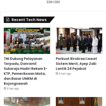
336x280
Recent Tech News
TNI Dukung Pelayanan
Perkuat Birokrasi Lewat
Terpadu, Danramil
Sistem Merit, Ayep Zaki
Sukaraja Hadiri Rekam E-
Lantik 24 Pejabat
KTP, Pemeriksaan Mata,
3 hari ago
dan Bazar UMKM di
Bojongsawah
3 hari ago