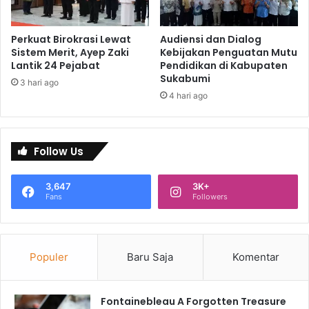
Perkuat Birokrasi Lewat
Audiensi dan Dialog
Sistem Merit, Ayep Zaki
Kebijakan Penguatan Mutu
Lantik 24 Pejabat
Pendidikan di Kabupaten
Sukabumi
3 hari ago
4 hari ago
Follow Us
3,647
3K+
Fans
Followers
Populer
Baru Saja
Komentar
Fontainebleau A Forgotten Treasure