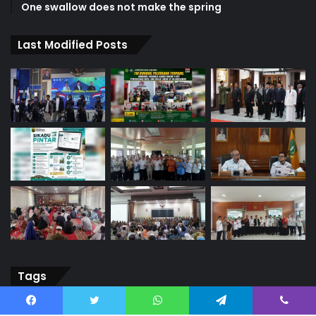
One swallow does not make the spring
Last Modified Posts
Tags
@slide
About
Business
Classic
Color
Content
Facebook
Twitter
WhatsApp
Telegram
Viber