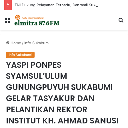
TNI Dukung Pelayanan Terpadu, Danramil Sukaraja Hadiri Rekam E-KTP, Pemeriksaan Mata, dan Bazar UMKM di Bojongsawah
Menu
Ca
...
Home
/
Info Sukabumi
Info Sukabumi
YASPI PONPES
SYAMSUL’ULUM
GUNUNGPUYUH SUKABUMI
GELAR TASYAKUR DAN
PELANTIKAN REKTOR
INSTITUT KH. AHMAD SANUSI