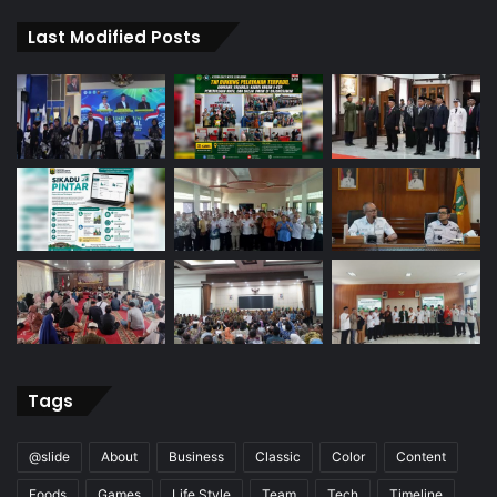
Last Modified Posts
Tags
@slide
About
Business
Classic
Color
Content
Foods
Games
Life Style
Team
Tech
Timeline