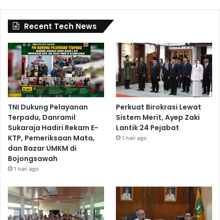
Recent Tech News
TNI Dukung Pelayanan
Perkuat Birokrasi Lewat
Terpadu, Danramil
Sistem Merit, Ayep Zaki
Sukaraja Hadiri Rekam E-
Lantik 24 Pejabat
KTP, Pemeriksaan Mata,
1 hari ago
dan Bazar UMKM di
Bojongsawah
1 hari ago