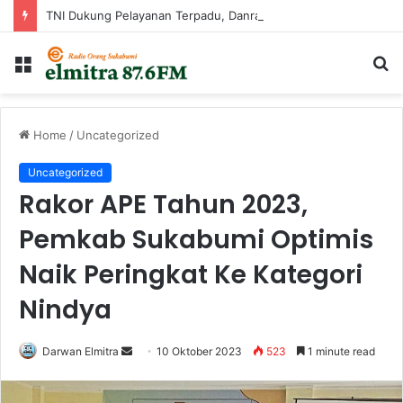
TNI Dukung Pelayanan Terpadu, Danramil Sukaraja Hadiri Rekam E-KTP, Pemeriksaan Mata, dan Bazar UMKM di Bojongsawah
Menu
Ca
...
Home
/
Uncategorized
Uncategorized
Rakor APE Tahun 2023,
Pemkab Sukabumi Optimis
Naik Peringkat Ke Kategori
Nindya
Send
Darwan Elmitra
10 Oktober 2023
523
1 minute read
an
email