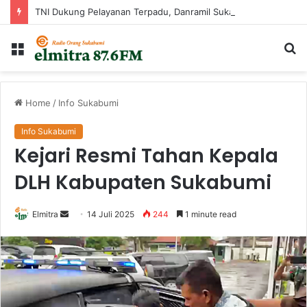
TNI Dukung Pelayanan Terpadu, Danramil Sukaraja Hadiri Rekam E-KTP, Pemeriksaan Mata, dan Bazar UMKM di Bojongsawah
Menu
Ca
...
Home
/
Info Sukabumi
Info Sukabumi
Kejari Resmi Tahan Kepala
DLH Kabupaten Sukabumi
Send
Elmitra
14 Juli 2025
244
1 minute read
an
email