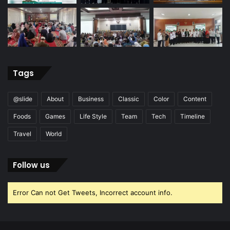
Tags
@slide
About
Business
Classic
Color
Content
Foods
Games
Life Style
Team
Tech
Timeline
Travel
World
Follow us
Error Can not Get Tweets, Incorrect account info.