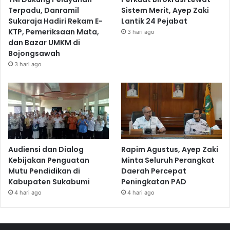
Terpadu, Danramil
Sistem Merit, Ayep Zaki
Sukaraja Hadiri Rekam E-
Lantik 24 Pejabat
KTP, Pemeriksaan Mata,
3 hari ago
dan Bazar UMKM di
Bojongsawah
3 hari ago
Audiensi dan Dialog
Rapim Agustus, Ayep Zaki
Kebijakan Penguatan
Minta Seluruh Perangkat
Mutu Pendidikan di
Daerah Percepat
Kabupaten Sukabumi
Peningkatan PAD
4 hari ago
4 hari ago