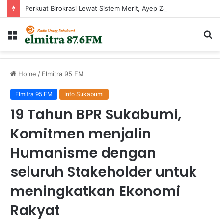
Perkuat Birokrasi Lewat Sistem Merit, Ayep Zaki Lantik 24 Pejabat
Menu
Ca
...
Home
/
Elmitra 95 FM
Elmitra 95 FM
Info Sukabumi
19 Tahun BPR Sukabumi,
Komitmen menjalin
Humanisme dengan
seluruh Stakeholder untuk
meningkatkan Ekonomi
Rakyat