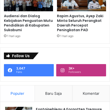
Audiensi dan Dialog
Rapim Agustus, Ayep Zaki
Kebijakan Penguatan Mutu
Minta Seluruh Perangkat
Pendidikan di Kabupaten
Daerah Percepat
Sukabumi
Peningkatan PAD
1 hari ago
1 hari ago
Follow Us
3,647
3K+
Fans
Followers
Populer
Baru Saja
Komentar
Fontainebleau A Forgotten Treasure