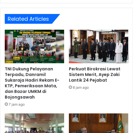
Related Articles
TNI Dukung Pelayanan
Perkuat Birokrasi Lewat
Terpadu, Danramil
Sistem Merit, Ayep Zaki
Sukaraja Hadiri Rekam E-
Lantik 24 Pejabat
KTP, Pemeriksaan Mata,
8 jam ago
dan Bazar UMKM di
Bojongsawah
7 jam ago