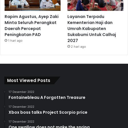
Rapim Agustus, Ayep Zaki
Layanan Terpadu
Minta Seluruh Perangkat
Kementerian Haji dan
Daerah Percepat
Umrah Kabupaten
Peningkatan PAD
Sukabumi Untuk Calhaj
2027
1 hari ago
2 hari ago
Most Viewed Posts
17 Desember 2022
Fontainebleau A Forgotten Treasure
17 Desember 2022
Xbox boss talks Project Scorpio price
17 Desember 2022
One swallow does not make the spring