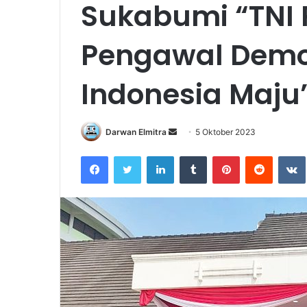
Sukabumi “TNI P
Pengawal Demo
Indonesia Maju
Send
Darwan Elmitra
5 Oktober 2023
an
Facebook
Twitter
LinkedIn
Tumblr
Pinterest
Reddit
email