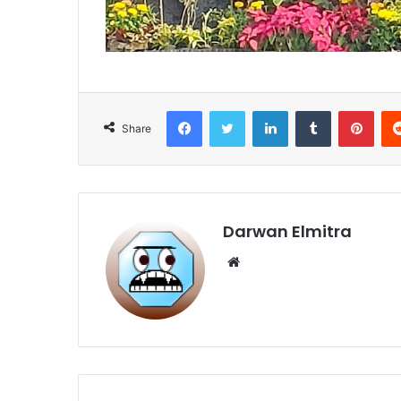
Facebook
Twitter
LinkedIn
Tumblr
Pint
Share
Darwan Elmitra
Website