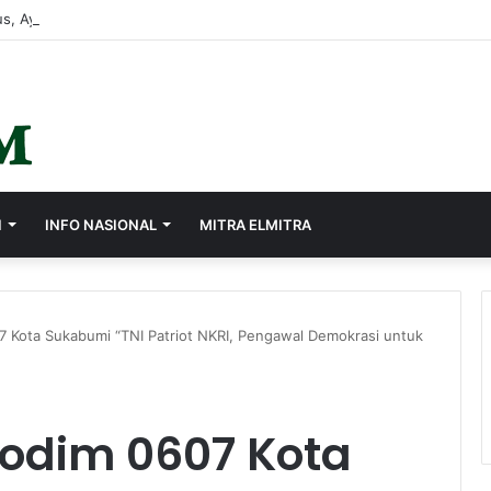
s, Ayep Zaki Minta Seluruh Perangkat Daerah Percepat Peningkatan PA
I
INFO NASIONAL
MITRA ELMITRA
7 Kota Sukabumi “TNI Patriot NKRI, Pengawal Demokrasi untuk
Kodim 0607 Kota