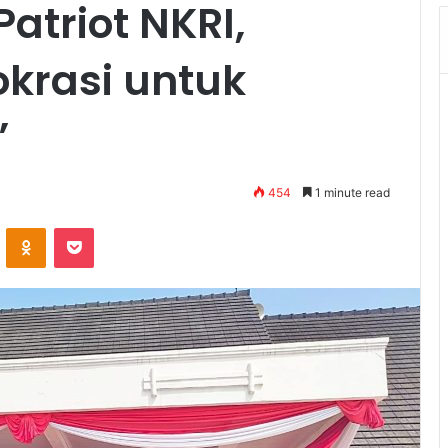
atriot NKRI,
krasi untuk
”
454
1 minute read
VKontakte
Odnoklassniki
Pocket