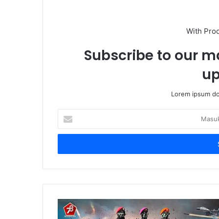
With Pro
Subscribe to our ma
up
Lorem ipsum dol
Masukkan
Email
Anda