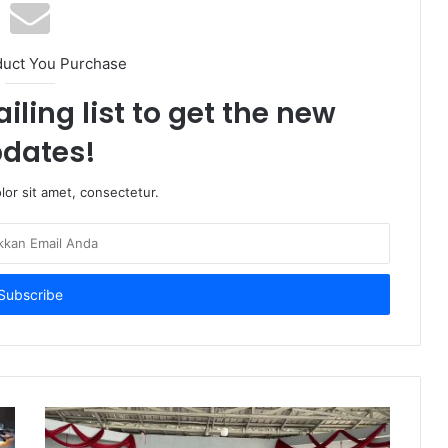
duct You Purchase
iling list to get the new
dates!
or sit amet, consectetur.