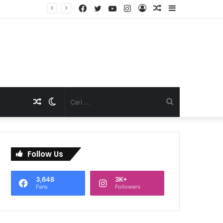
Facebook
Twitter
YouTube
Instagram
Log
Artikel
Sidebar
D
In
Acak
Artikel
Switch
Cari
Acak
skin
...
Follow Us
3,648
3K+
Fans
Followers