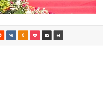
erest
Reddit
VKontakte
Odnoklassniki
Pocket
Share via Email
Print