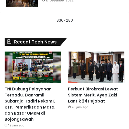
17 Desember 2022
336x280
Recent Tech News
TNI Dukung Pelayanan
Perkuat Birokrasi Lewat
Terpadu, Danramil
Sistem Merit, Ayep Zaki
Sukaraja Hadiri Rekam E-
Lantik 24 Pejabat
KTP, Pemeriksaan Mata,
20 jam ago
dan Bazar UMKM di
Bojongsawah
19 jam ago