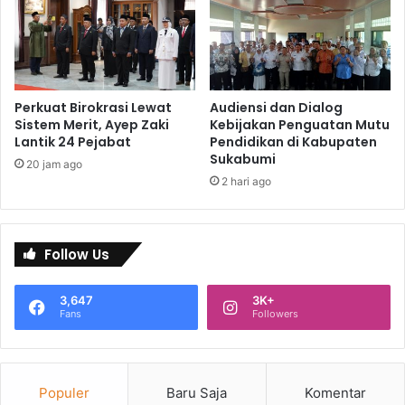
Perkuat Birokrasi Lewat
Audiensi dan Dialog
Sistem Merit, Ayep Zaki
Kebijakan Penguatan Mutu
Lantik 24 Pejabat
Pendidikan di Kabupaten
Sukabumi
20 jam ago
2 hari ago
Follow Us
3,647
3K+
Fans
Followers
Populer
Baru Saja
Komentar