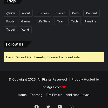
Tags
@slide
About
Business
Classic
Color
Content
Foods
Games
Life Style
Team
Tech
Timeline
Travel
World
Follow us
Error Can not Get Tweets, Incorrect account info.
© Copyright 2026, All Rights Reserved | Proudly Hosted by
hostgila.com
Home
Tentang
Tim Elmitra
Kebijakan Privasi
Facebook
Twitter
YouTube
Instagram