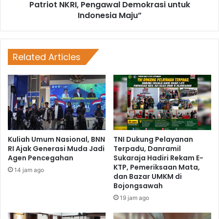
Patriot NKRI, Pengawal Demokrasi untuk
Indonesia Maju”
Related Articles
Kuliah Umum Nasional, BNN
TNI Dukung Pelayanan
RI Ajak Generasi Muda Jadi
Terpadu, Danramil
Agen Pencegahan
Sukaraja Hadiri Rekam E-
KTP, Pemeriksaan Mata,
14 jam ago
dan Bazar UMKM di
Bojongsawah
19 jam ago