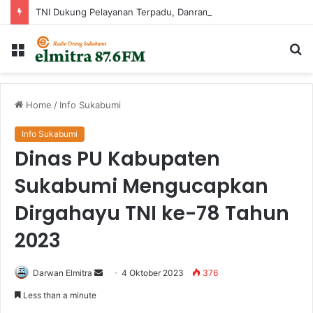
TNI Dukung Pelayanan Terpadu, Danramil Sukaraja Hadiri Rekam E-KTP, Pemeriksaan Mata, dan Bazar UMKM di Bojongsawah
Menu
Ca
...
Home
/
Info Sukabumi
Info Sukabumi
Dinas PU Kabupaten
Sukabumi Mengucapkan
Dirgahayu TNI ke-78 Tahun
2023
Send
Darwan Elmitra
4 Oktober 2023
376
an
Less than a minute
email