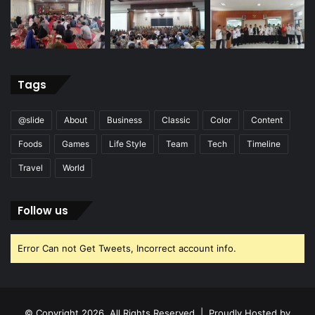
Tags
@slide
About
Business
Classic
Color
Content
Foods
Games
Life Style
Team
Tech
Timeline
Travel
World
Follow us
Error Can not Get Tweets, Incorrect account info.
© Copyright 2026, All Rights Reserved | Proudly Hosted by