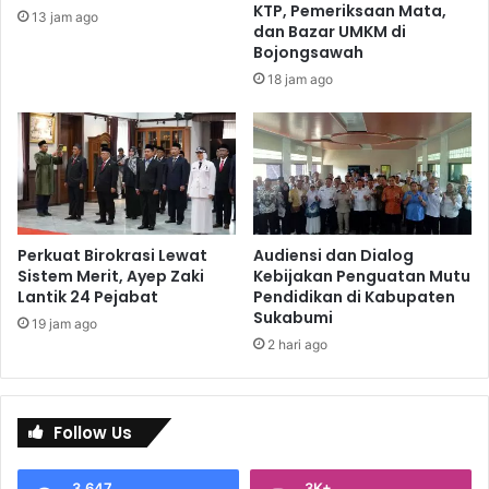
KTP, Pemeriksaan Mata,
13 jam ago
dan Bazar UMKM di
Bojongsawah
18 jam ago
Perkuat Birokrasi Lewat
Audiensi dan Dialog
Sistem Merit, Ayep Zaki
Kebijakan Penguatan Mutu
Lantik 24 Pejabat
Pendidikan di Kabupaten
Sukabumi
19 jam ago
2 hari ago
Follow Us
3,647
3K+