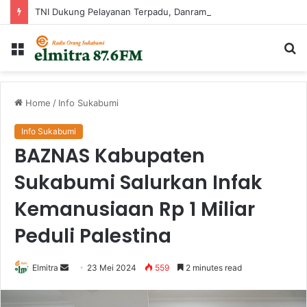
TNI Dukung Pelayanan Terpadu, Danramil Sukaraja Hadiri Rekam E-KTP, Pemeriksaan Mata, dan Bazar UMKM di Bojongsawah
Menu
Ca
...
Home
/
Info Sukabumi
Info Sukabumi
BAZNAS Kabupaten
Sukabumi Salurkan Infak
Kemanusiaan Rp 1 Miliar
Peduli Palestina
Send
Elmitra
23 Mei 2024
559
2 minutes read
an
email