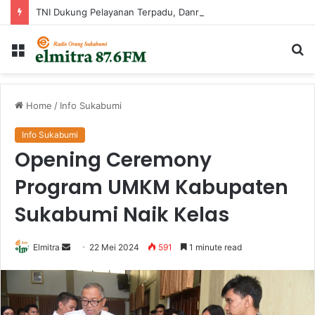
TNI Dukung Pelayanan Terpadu, Danramil Sukaraja Hadiri Rekam E-KTP, Pemeriksaan Mata, dan Bazar UMKM di Bojongsawah
Menu
Ca
...
Home
/
Info Sukabumi
Info Sukabumi
Opening Ceremony
Program UMKM Kabupaten
Sukabumi Naik Kelas
Send
Elmitra
22 Mei 2024
591
1 minute read
an
email