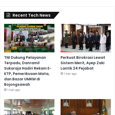
Recent Tech News
TNI Dukung Pelayanan
Perkuat Birokrasi Lewat
Terpadu, Danramil
Sistem Merit, Ayep Zaki
Sukaraja Hadiri Rekam E-
Lantik 24 Pejabat
KTP, Pemeriksaan Mata,
1 hari ago
dan Bazar UMKM di
Bojongsawah
1 hari ago