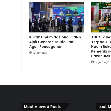
Kuliah Umum Nasional, BNN RI
TNI Dukun
Ajak Generasi Muda Jadi
Terpadu, D
Agen Pencegahan
Hadiri Rek
Pemeriksa
12 jam ago
Bazar UMK
17 jam ago
Most Viewed Posts
Last M