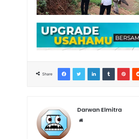
Facebook
Twitter
LinkedIn
Tumblr
Pint
Share
Darwan Elmitra
Website