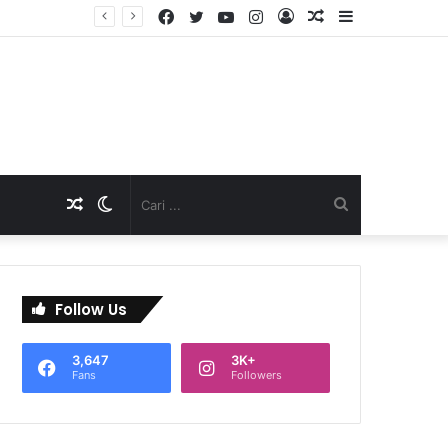
Facebook
Twitter
YouTube
Instagram
Log
Artikel
Sidebar
TNI Dukung Pelayanan Terpadu, Danramil Sukaraja Hadiri Rekam E-KTP, Pemeriksaan Mata, dan Bazar UMKM di Bojongsawah
In
Acak
Artikel
Switch
Cari
Acak
skin
...
Follow Us
3,647
3K+
Fans
Followers