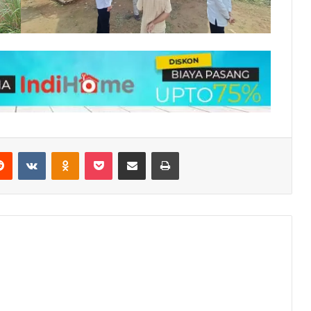
erest
Reddit
VKontakte
Odnoklassniki
Pocket
Share via Email
Print