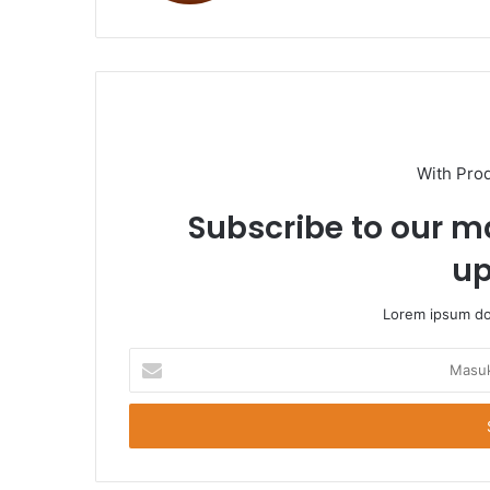
With Pro
Subscribe to our ma
up
Lorem ipsum dol
Masukkan
Email
Anda