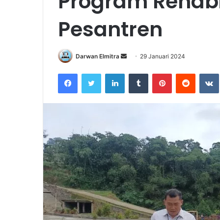
Program Rehabil
Pesantren
Send
Darwan Elmitra
29 Januari 2024
an
Facebook
Twitter
LinkedIn
Tumblr
Pinterest
Reddit
email