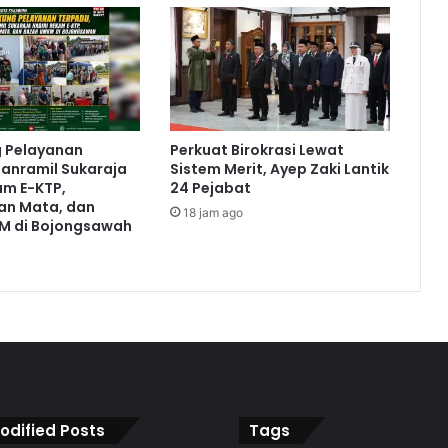
g Pelayanan
Perkuat Birokrasi Lewat
anramil Sukaraja
Sistem Merit, Ayep Zaki Lantik
am E-KTP,
24 Pejabat
an Mata, dan
18 jam ago
M di Bojongsawah
odified Posts
Tags