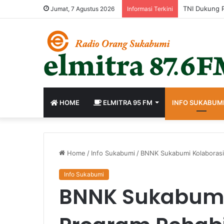
Jumat, 7 Agustus 2026
Informasi Terkini
HOME
ELMITRA 95 FM
INFO SUKABUM
Home
/
Info Sukabumi
/
BNNK Sukabumi Kolaborasi 
Info Sukabumi
BNNK Sukabumi