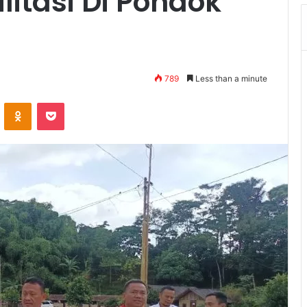
itasi Di Pondok
789
Less than a minute
VKontakte
Odnoklassniki
Pocket