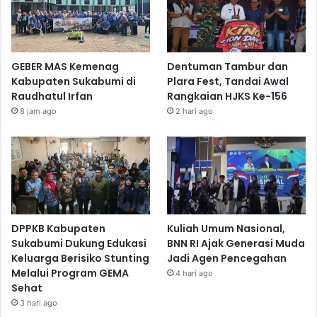
GEBER MAS Kemenag
Dentuman Tambur dan
Kabupaten Sukabumi di
Plara Fest, Tandai Awal
Raudhatul Irfan
Rangkaian HJKS Ke-156
8 jam ago
2 hari ago
DPPKB Kabupaten
Kuliah Umum Nasional,
Sukabumi Dukung Edukasi
BNN RI Ajak Generasi Muda
Keluarga Berisiko Stunting
Jadi Agen Pencegahan
Melalui Program GEMA
4 hari ago
Sehat
3 hari ago