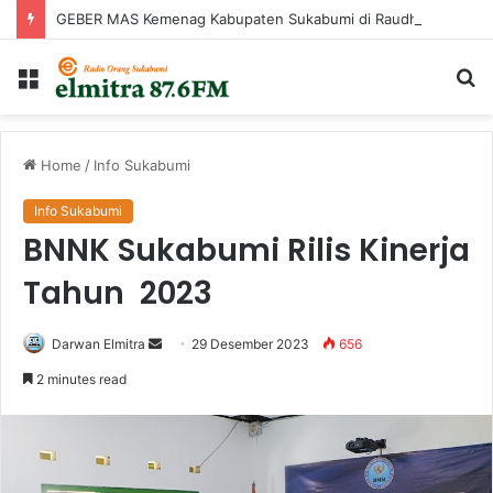
GEBER MAS Kemenag Kabupaten Sukabumi di Raudhatul Irfan
Menu
Ca
...
Home
/
Info Sukabumi
Info Sukabumi
BNNK Sukabumi Rilis Kinerja
Tahun 2023
Send
Darwan Elmitra
29 Desember 2023
656
an
2 minutes read
email