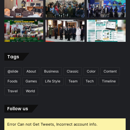
Tags
@slide
About
Business
Classic
Color
Content
Foods
Games
Life Style
Team
Tech
Timeline
Travel
World
Follow us
Error Can not Get Tweets, Incorrect account info.