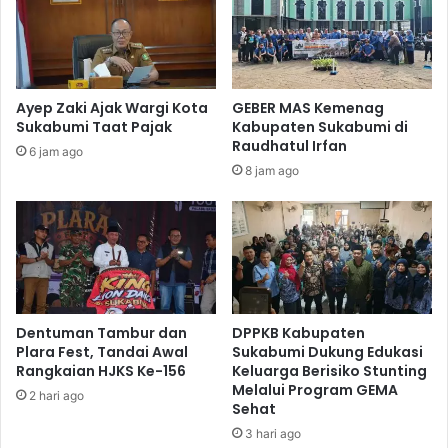
Ayep Zaki Ajak Wargi Kota
GEBER MAS Kemenag
Sukabumi Taat Pajak
Kabupaten Sukabumi di
Raudhatul Irfan
6 jam ago
8 jam ago
Dentuman Tambur dan
DPPKB Kabupaten
Plara Fest, Tandai Awal
Sukabumi Dukung Edukasi
Rangkaian HJKS Ke-156
Keluarga Berisiko Stunting
Melalui Program GEMA
2 hari ago
Sehat
3 hari ago