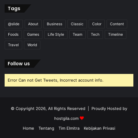
Tags
@slide
About
Business
Classic
Color
Content
Foods
Games
Life Style
Team
Tech
Timeline
Travel
World
Follow us
Error Can not Get Tweets, Incorrect account info.
© Copyright 2026, All Rights Reserved | Proudly Hosted by
hostgila.com
Home
Tentang
Tim Elmitra
Kebijakan Privasi