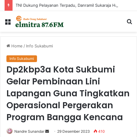
TNI Dukung Pelayanan Terpadu, Danramil Sukaraja Hadiri Rekam E-KTP, Pemeriksaan Mata, dan Bazar UMKM di Bojongsawah
Menu
Ca
...
Home
/
Info Sukabumi
Info Sukabumi
Dp2kbp3a Kota Sukbumi
Gelar Pembinaan Lini
Lapangan Guna Tingkatkan
Operasional Pergerakan
Program Bangga Kencana
Send
Nandre Sunandar
29 Desember 2023
410