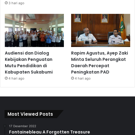
3 hari ago
Audiensi dan Dialog
Rapim Agustus, Ayep Zaki
Kebijakan Penguatan
Minta Seluruh Perangkat
Mutu Pendidikan di
Daerah Percepat
Kabupaten Sukabumi
Peningkatan PAD
4 hari ago
4 hari ago
Most Viewed Posts
17 Desember 2022
Fontainebleau A Forgotten Treasure