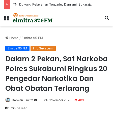
TNI Dukung Pelayanan Terpadu, Danramil Sukaraja Hadiri Rekam E-KTP, Pemeriksaan Mata, dan Bazar UMKM di Bojongsawah
Menu
Ca
...
Home
/
Elmitra 95 FM
Elmitra 95 FM
Info Sukabumi
Dalam 2 Pekan, Sat Narkoba
Polres Sukabumi Ringkus 20
Pengedar Narkotika Dan
Obat Obatan Terlarang
Send
Darwan Elmitra
24 November 2023
489
an
1 minute read
email