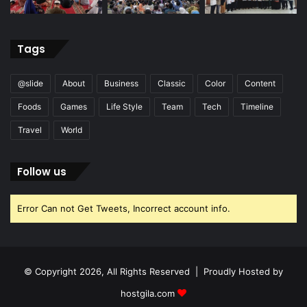
Tags
@slide
About
Business
Classic
Color
Content
Foods
Games
Life Style
Team
Tech
Timeline
Travel
World
Follow us
Error Can not Get Tweets, Incorrect account info.
© Copyright 2026, All Rights Reserved | Proudly Hosted by
hostgila.com