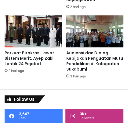
2 hari ago
Perkuat Birokrasi Lewat
Audiensi dan Dialog
Sistem Merit, Ayep Zaki
Kebijakan Penguatan Mutu
Lantik 24 Pejabat
Pendidikan di Kabupaten
Sukabumi
2 hari ago
3 hari ago
Follow Us
3,647
3K+
Fans
Followers