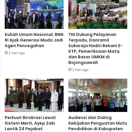
Kuliah Umum Nasional, BNN
TNI Dukung Pelayanan
RI Ajak Generasi Muda Jadi
Terpadu, Danramil
Agen Pencegahan
Sukaraja Hadiri Rekam E-
KTP, Pemeriksaan Mata,
2 hari ago
dan Bazar UMKM di
Bojongsawah
2 hari ago
Perkuat Birokrasi Lewat
Audiensi dan Dialog
Sistem Merit, Ayep Zaki
Kebijakan Penguatan Mutu
Lantik 24 Pejabat
Pendidikan di Kabupaten