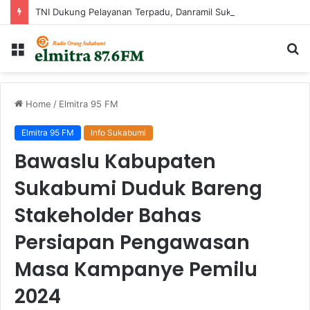
TNI Dukung Pelayanan Terpadu, Danramil Sukaraja Hadiri Rekam E-KTP, Pemeriksaan Mata, dan Bazar UMKM di Bojongsawah
Menu
Ca
...
Home
/
Elmitra 95 FM
Elmitra 95 FM
Info Sukabumi
Bawaslu Kabupaten
Sukabumi Duduk Bareng
Stakeholder Bahas
Persiapan Pengawasan
Masa Kampanye Pemilu
2024