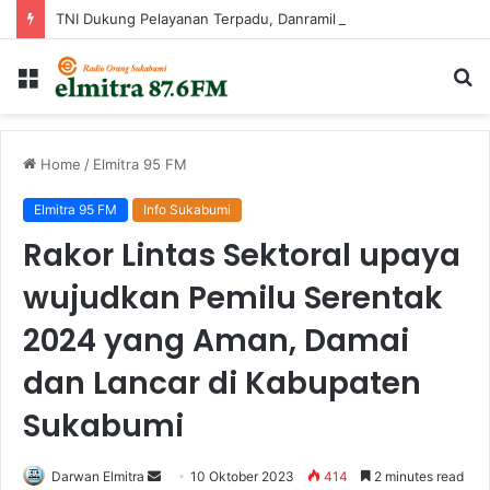
TNI Dukung Pelayanan Terpadu, Danramil Sukaraja Hadiri Rekam E-KTP, Pemeriksaan Mata, dan Bazar UMKM di Bojongsawah
Menu
Ca
...
Home
/
Elmitra 95 FM
Elmitra 95 FM
Info Sukabumi
Rakor Lintas Sektoral upaya
wujudkan Pemilu Serentak
2024 yang Aman, Damai
dan Lancar di Kabupaten
Sukabumi
Send
Darwan Elmitra
10 Oktober 2023
414
2 minutes read