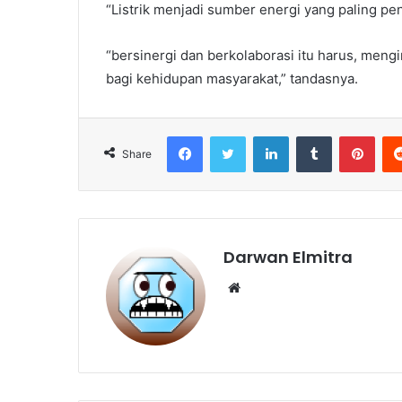
“Listrik menjadi sumber energi yang paling pe
“bersinergi dan berkolaborasi itu harus, mengin
bagi kehidupan masyarakat,” tandasnya.
Facebook
Twitter
LinkedIn
Tumblr
Pint
Share
Darwan Elmitra
Website