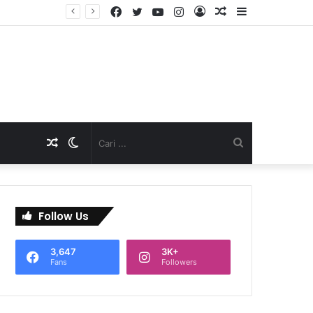
Facebook
Twitter
YouTube
Instagram
Log
Artikel
Sidebar
TNI Dukung Pelayanan Terpadu, Danramil Sukaraja Hadiri Rekam E-KTP, Pemeriksaan Mata, dan Bazar UMKM di Bojongsawah
In
Acak
Artikel
Switch
Cari
Acak
skin
...
Follow Us
3,647
3K+
Fans
Followers