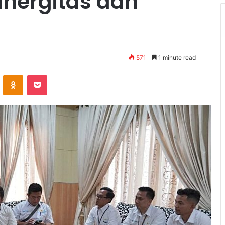
inergitas dan
571
1 minute read
VKontakte
Odnoklassniki
Pocket