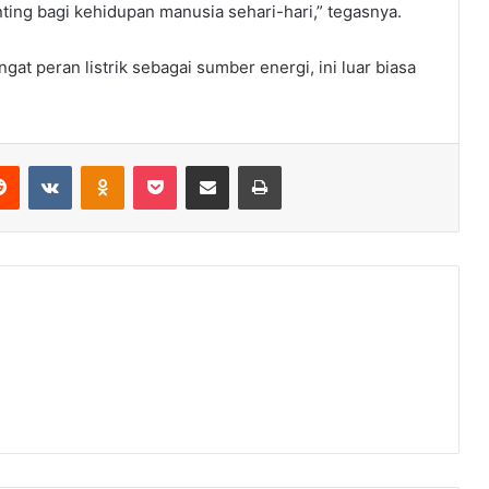
nting bagi kehidupan manusia sehari-hari,” tegasnya.
gat peran listrik sebagai sumber energi, ini luar biasa
erest
Reddit
VKontakte
Odnoklassniki
Pocket
Share via Email
Print