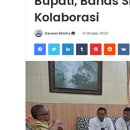
Bupati, Bahas S
Kolaborasi
Send
Darwan Elmitra
9 Oktober 2023
an
Facebook
Twitter
LinkedIn
Tumblr
Pinterest
Reddit
email