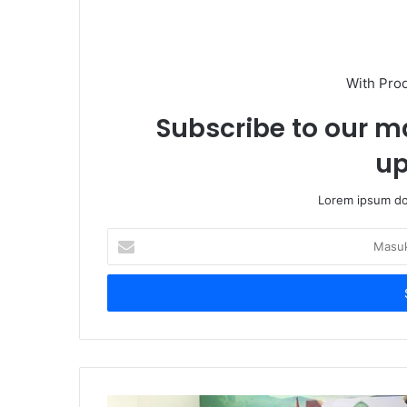
With Pro
Subscribe to our ma
up
Lorem ipsum dol
Masukkan
Email
Anda