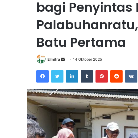
bagi Penyintas
Palabuhanratu,
Batu Pertama
Send
Elmitra
14 Oktober 2025
an
Facebook
Twitter
LinkedIn
Tumblr
Pinterest
Reddit
email