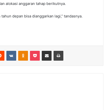
n alokasi anggaran tahap berikutnya.
 tahun depan bisa dianggarkan lagi,” tandasnya.
erest
Reddit
VKontakte
Odnoklassniki
Pocket
Share via Email
Print