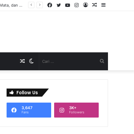
Facebook
Twitter
YouTube
Instagram
Log
Artikel
Sidebar
In
Acak
Artikel
Switch
Cari
Acak
skin
...
Follow Us
3,647
3K+
Fans
Followers