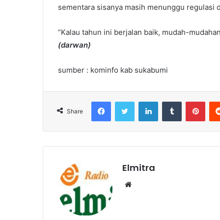
sementara sisanya masih menunggu regulasi da
“Kalau tahun ini berjalan baik, mudah-mudahan
(darwan)
sumber : kominfo kab sukabumi
Facebook
Twitter
LinkedIn
Tumblr
Pint
Share
Elmitra
Website