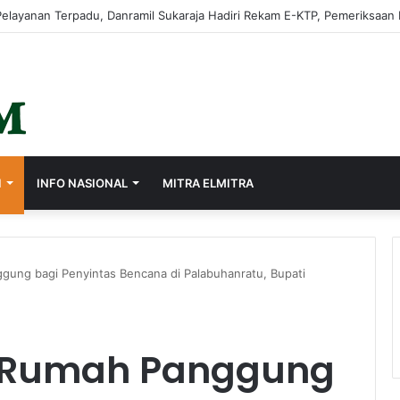
rasi Lewat Sistem Merit, Ayep Zaki Lantik 24 Pejabat
I
INFO NASIONAL
MITRA ELMITRA
ng bagi Penyintas Bencana di Palabuhanratu, Bupati
Rumah Panggung