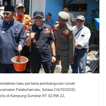
meletakkan batu pertama pembangunan rumah
camatan Palabuhanratu, Selasa (14/10/2025).
bolis di Kampung Gumelar RT 02 RW 22,