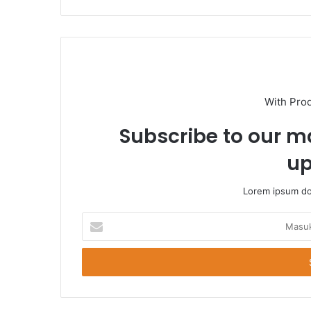
With Pro
Subscribe to our ma
up
Lorem ipsum dol
Masukkan
Email
Anda