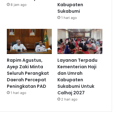
Kabupaten
8 jam ago
Sukabumi
1 hari ago
Rapim Agustus,
Layanan Terpadu
Ayep Zaki Minta
Kementerian Haji
Seluruh Perangkat
dan Umrah
Daerah Percepat
Kabupaten
Peningkatan PAD
Sukabumi Untuk
Calhaj 2027
1 hari ago
2 hari ago