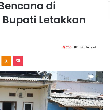
 Bencana di
 Bupati Letakkan
205
1 minute read
VKontakte
Odnoklassniki
Pocket