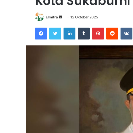
Kota Sukabumi
Send
Elmitra
12 Oktober 2025
an
Facebook
Twitter
LinkedIn
Tumblr
Pinterest
Reddit
email