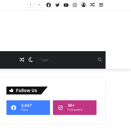
Facebook
Twitter
YouTube
Instagram
Log
Artikel
Sidebar
TNI Dukung Pelayanan Terpadu, Danramil Sukaraja Hadiri Rekam E-KTP, Pemeriksaan Mata, dan Bazar UMKM di Bojongsawah
In
Acak
Artikel
Switch
Cari
Acak
skin
...
Follow Us
3,647
3K+
Fans
Followers