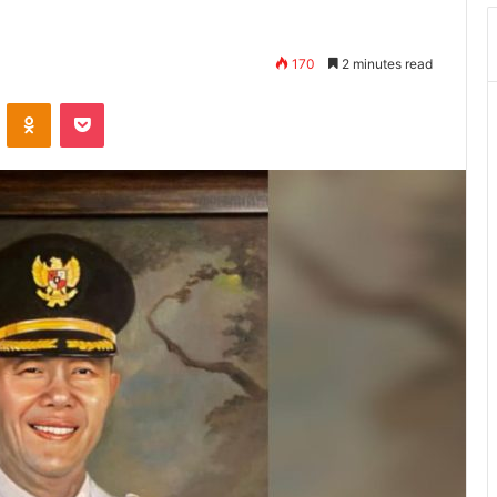
170
2 minutes read
VKontakte
Odnoklassniki
Pocket