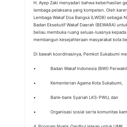
H. Ayep Zaki menyadari bahwa keberhasilan g
lembaga pelaksana yang kompeten. Oleh karen
Lembaga Wakaf Doa Bangsa (LWDB) sebagai Nazh
Badan Eksekutif Wakaf Daerah (BEWARA) untuk 
beliau membuka ruang seluas-luasnya kepada 
membangun kesejahteraan masyarakat kota be
Di bawah koordinasinya, Pemkot Sukabumi me
• Badan Wakaf Indonesia (BWI) Perwakila
• Kementerian Agama Kota Sukabumi,
• Bank-bank Syariah LKS-PWU, dan
• Organisasi sosial serta komunitas kam
4. Program Nyata: Qardhul Hasan untuk UMK