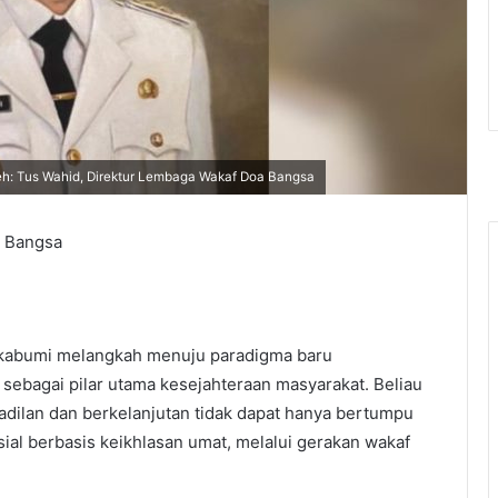
eh: Tus Wahid, Direktur Lembaga Wakaf Doa Bangsa
a Bangsa
ukabumi melangkah menuju paradigma baru
ebagai pilar utama kesejahteraan masyarakat. Beliau
lan dan berkelanjutan tidak dapat hanya bertumpu
osial berbasis keikhlasan umat, melalui gerakan wakaf