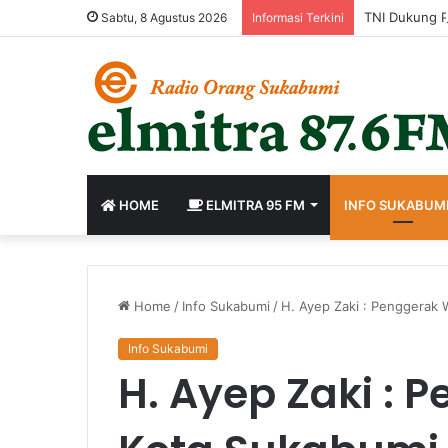
Sabtu, 8 Agustus 2026
Informasi Terkini
HOME
ELMITRA 95 FM
INFO SUKABUM
Home
/
Info Sukabumi
/
H. Ayep Zaki : Penggerak 
Info Sukabumi
H. Ayep Zaki : 