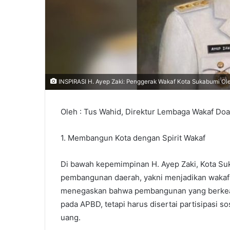
INSPIRASI H. Ayep Zaki: Penggerak Wakaf Kota Sukabumi Ol
Oleh : Tus Wahid, Direktur Lembaga Wakaf Do
1. Membangun Kota dengan Spirit Wakaf
Di bawah kepemimpinan H. Ayep Zaki, Kota S
pembangunan daerah, yakni menjadikan wakaf s
menegaskan bahwa pembangunan yang berkeadi
pada APBD, tetapi harus disertai partisipasi s
uang.