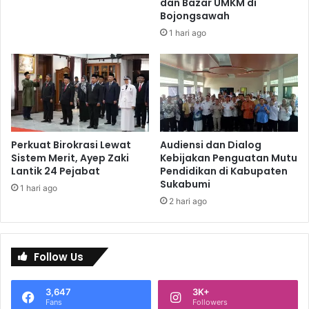
dan Bazar UMKM di
Bojongsawah
1 hari ago
Perkuat Birokrasi Lewat
Audiensi dan Dialog
Sistem Merit, Ayep Zaki
Kebijakan Penguatan Mutu
Lantik 24 Pejabat
Pendidikan di Kabupaten
Sukabumi
1 hari ago
2 hari ago
Follow Us
3,647
3K+
Fans
Followers