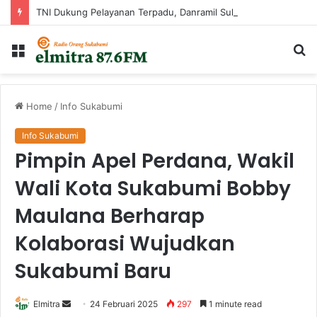
TNI Dukung Pelayanan Terpadu, Danramil Sukaraja Hadiri Rekam E-KTP, Pemeriksaan Mata, dan Bazar UMKM di Bojongsawah
Menu
Ca
...
Home
/
Info Sukabumi
Info Sukabumi
Pimpin Apel Perdana, Wakil
Wali Kota Sukabumi Bobby
Maulana Berharap
Kolaborasi Wujudkan
Sukabumi Baru
Send
Elmitra
24 Februari 2025
297
1 minute read