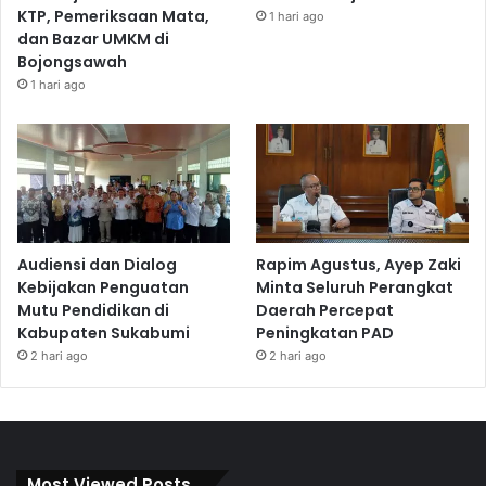
KTP, Pemeriksaan Mata,
1 hari ago
dan Bazar UMKM di
Bojongsawah
1 hari ago
Audiensi dan Dialog
Rapim Agustus, Ayep Zaki
Kebijakan Penguatan
Minta Seluruh Perangkat
Mutu Pendidikan di
Daerah Percepat
Kabupaten Sukabumi
Peningkatan PAD
2 hari ago
2 hari ago
Most Viewed Posts