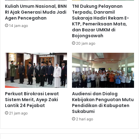
Kuliah Umum Nasional, BNN
TNI Dukung Pelayanan
RI Ajak Generasi Muda Jadi
Terpadu, Danramil
Agen Pencegahan
Sukaraja Hadiri Rekam E-
KTP, Pemeriksaan Mata,
14 jam ago
dan Bazar UMKM di
Bojongsawah
20 jam ago
Perkuat Birokrasi Lewat
Audiensi dan Dialog
Sistem Merit, Ayep Zaki
Kebijakan Penguatan Mutu
Lantik 24 Pejabat
Pendidikan di Kabupaten
Sukabumi
21 jam ago
2 hari ago