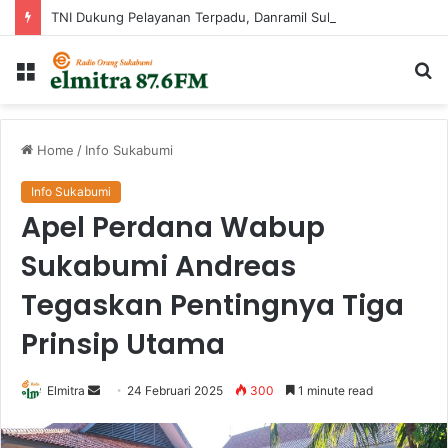
TNI Dukung Pelayanan Terpadu, Danramil Sukaraja Hadiri Rekam E-KTP, Pemeriksaan Mata, dan Bazar UMKM di Bojongsawah
Menu
Ca
...
Home
/
Info Sukabumi
Info Sukabumi
Apel Perdana Wabup
Sukabumi Andreas
Tegaskan Pentingnya Tiga
Prinsip Utama
Send
Elmitra
24 Februari 2025
300
1 minute read
an
email