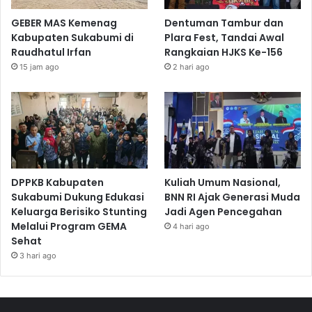
GEBER MAS Kemenag
Dentuman Tambur dan
Kabupaten Sukabumi di
Plara Fest, Tandai Awal
Raudhatul Irfan
Rangkaian HJKS Ke-156
15 jam ago
2 hari ago
DPPKB Kabupaten
Kuliah Umum Nasional,
Sukabumi Dukung Edukasi
BNN RI Ajak Generasi Muda
Keluarga Berisiko Stunting
Jadi Agen Pencegahan
Melalui Program GEMA
4 hari ago
Sehat
3 hari ago