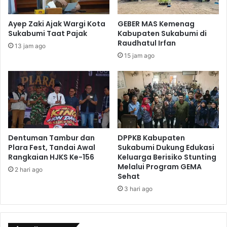
Ayep Zaki Ajak Wargi Kota
GEBER MAS Kemenag
Sukabumi Taat Pajak
Kabupaten Sukabumi di
Raudhatul Irfan
13 jam ago
15 jam ago
Dentuman Tambur dan
DPPKB Kabupaten
Plara Fest, Tandai Awal
Sukabumi Dukung Edukasi
Rangkaian HJKS Ke-156
Keluarga Berisiko Stunting
Melalui Program GEMA
2 hari ago
Sehat
3 hari ago