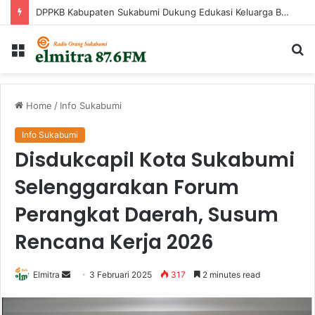
DPPKB Kabupaten Sukabumi Dukung Edukasi Keluarga Berisiko Stunting Melalui Program GEMA Sehat
Menu
Ca
...
Home
/
Info Sukabumi
Info Sukabumi
Disdukcapil Kota Sukabumi
Selenggarakan Forum
Perangkat Daerah, Susum
Rencana Kerja 2026
Send
Elmitra
3 Februari 2025
317
2 minutes read
an
email