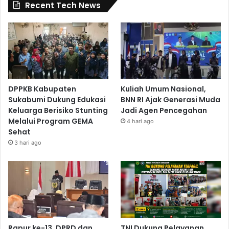
Recent Tech News
DPPKB Kabupaten
Kuliah Umum Nasional,
Sukabumi Dukung Edukasi
BNN RI Ajak Generasi Muda
Keluarga Berisiko Stunting
Jadi Agen Pencegahan
Melalui Program GEMA
4 hari ago
Sehat
3 hari ago
Rapur ke-13, DPRD dan
TNI Dukung Pelayanan