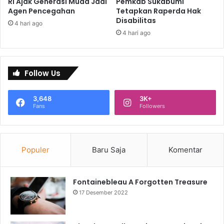
RI Ajak Generasi Muda Jadi
Pemkab Sukabumi
Agen Pencegahan
Tetapkan Raperda Hak
Disabilitas
4 hari ago
4 hari ago
Follow Us
3,648
3K+
Fans
Followers
Populer
Baru Saja
Komentar
Fontainebleau A Forgotten Treasure
17 Desember 2022