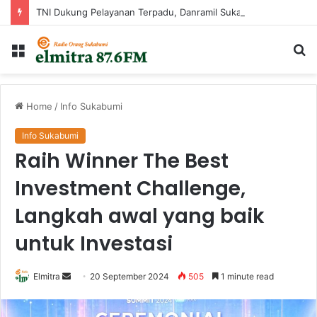
TNI Dukung Pelayanan Terpadu, Danramil Sukaraja Hadiri Rekam E-KTP, Pemeriksaan Mata, dan Bazar UMKM di Bojongsawah
Menu
Ca
...
Home
/
Info Sukabumi
Info Sukabumi
Raih Winner The Best
Investment Challenge,
Langkah awal yang baik
untuk Investasi
Send
Elmitra
20 September 2024
505
1 minute read
an
email