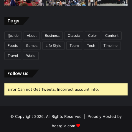
Tags
@slide
About
Business
Classic
Color
Content
Foods
Games
Life Style
Team
Tech
Timeline
Travel
World
Follow us
Error Can not Get Tweets, Incorrect account info.
© Copyright 2026, All Rights Reserved | Proudly Hosted by
hostgila.com