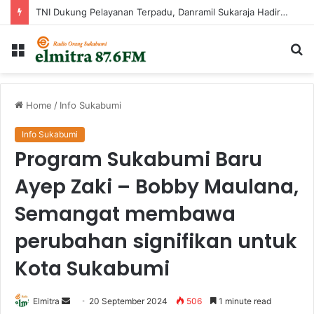
TNI Dukung Pelayanan Terpadu, Danramil Sukaraja Hadiri Rekam E-KTP, Pemeriksaan Mata, dan Bazar UMKM di Bojongsawah
Menu
Ca
...
Home
/
Info Sukabumi
Info Sukabumi
Program Sukabumi Baru
Ayep Zaki – Bobby Maulana,
Semangat membawa
perubahan signifikan untuk
Kota Sukabumi
Send
Elmitra
20 September 2024
506
1 minute read