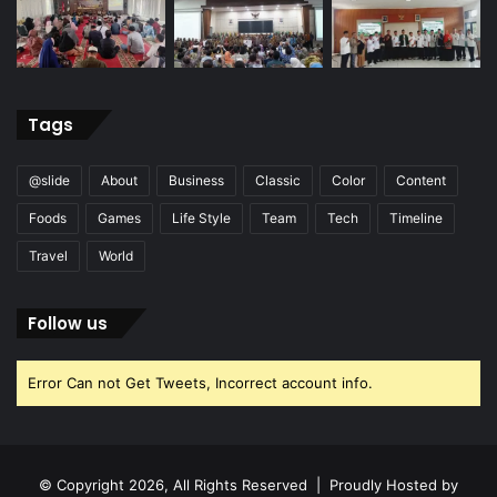
Tags
@slide
About
Business
Classic
Color
Content
Foods
Games
Life Style
Team
Tech
Timeline
Travel
World
Follow us
Error Can not Get Tweets, Incorrect account info.
© Copyright 2026, All Rights Reserved | Proudly Hosted by