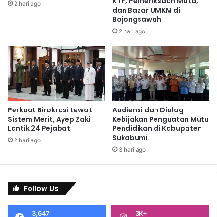
KTP, Pemeriksaan Mata,
2 hari ago
dan Bazar UMKM di
Bojongsawah
2 hari ago
Perkuat Birokrasi Lewat
Audiensi dan Dialog
Sistem Merit, Ayep Zaki
Kebijakan Penguatan Mutu
Lantik 24 Pejabat
Pendidikan di Kabupaten
Sukabumi
2 hari ago
3 hari ago
Follow Us
3,647
3K+