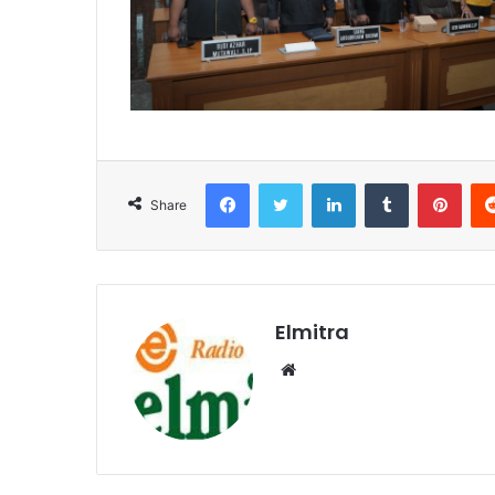
Facebook
Twitter
LinkedIn
Tumblr
Pint
Share
Elmitra
Website