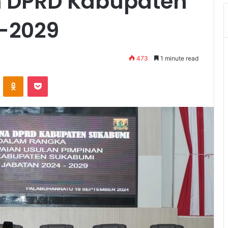
n DPRD Kabupaten
-2029
473
1 minute read
VKontakte
Odnoklassniki
Pocket