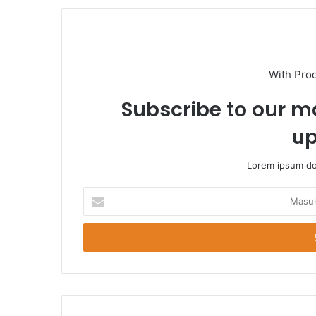
With Pro
Subscribe to our ma
up
Lorem ipsum dol
Masukkan
Email
Anda