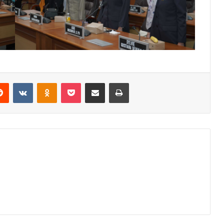
erest
Reddit
VKontakte
Odnoklassniki
Pocket
Share via Email
Print