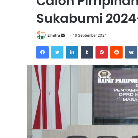
Calon Pimpina
Sukabumi 2024
Send
Elmitra
19 September 2024
an
Facebook
Twitter
LinkedIn
Tumblr
Pinterest
Reddit
email