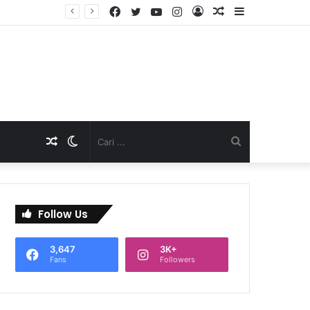
Facebook
Twitter
YouTube
Instagram
Log
Artikel
Sidebar
TNI Dukung Pelayanan Terpadu, Danramil Sukaraja Hadiri Rekam E-KTP, Pemeriksaan Mata, dan Bazar UMKM di Bojongsawah
In
Acak
Artikel
Switch
Cari
Acak
skin
...
Follow Us
3,647
3K+
Fans
Followers