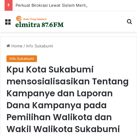
Perkuat Birokrasi Lewat Sistem Merit, Ayep Zaki Lantik 24 Pejabat
Menu
Ca
...
Home
/
Info Sukabumi
Info Sukabumi
Kpu Kota Sukabumi
mensosialisasikan Tentang
Kampanye dan Laporan
Dana Kampanya pada
Pemilihan Walikota dan
Wakil Walikota Sukabumi