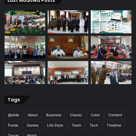
Last Modified Posts
Tags
@slide
About
Business
Classic
Color
Content
Foods
Games
Life Style
Team
Tech
Timeline
Travel
World