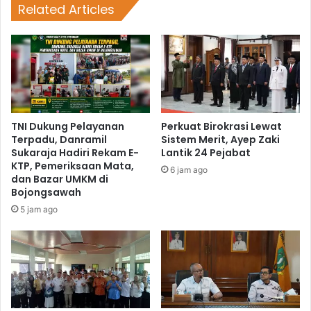
Related Articles
TNI Dukung Pelayanan
Perkuat Birokrasi Lewat
Terpadu, Danramil
Sistem Merit, Ayep Zaki
Sukaraja Hadiri Rekam E-
Lantik 24 Pejabat
KTP, Pemeriksaan Mata,
6 jam ago
dan Bazar UMKM di
Bojongsawah
5 jam ago