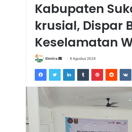
Kabupaten Suk
krusial, Dispar
Keselamatan Wi
Send
Elmitra
6 Agustus 2024
an
Facebook
Twitter
LinkedIn
Tumblr
Pinterest
Reddit
email