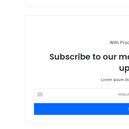
With Pro
Subscribe to our ma
up
Lorem ipsum dol
Masukkan
Email
Anda