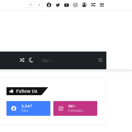
Facebook
Twitter
YouTube
Instagram
Log
Artikel
Sidebar
D
In
Acak
Artikel
Switch
Cari
Acak
skin
...
Follow Us
3,647
3K+
Fans
Followers