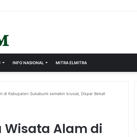
s, Ayep Zaki Minta Seluruh Perangkat Daerah Percepat Peningkatan PA
I
INFO NASIONAL
MITRA ELMITRA
 di Kabupaten Sukabumi semakin krusial, Dispar Bekali
 Wisata Alam di