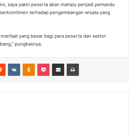
 ini, saya yakin peserta akan mampu penjadi pemandu
ga berkomitmen terhadap pengembangan wisata yang
 manfaat yang besar bagi para peserta dan sektor
mbang,” pungkasnya.
erest
Reddit
VKontakte
Odnoklassniki
Pocket
Share via Email
Print