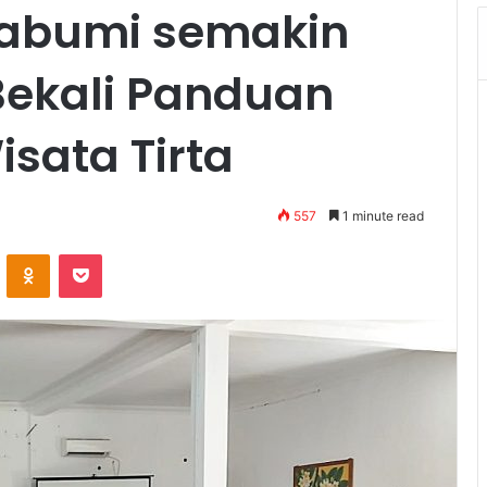
abumi semakin
 Bekali Panduan
sata Tirta
557
1 minute read
VKontakte
Odnoklassniki
Pocket