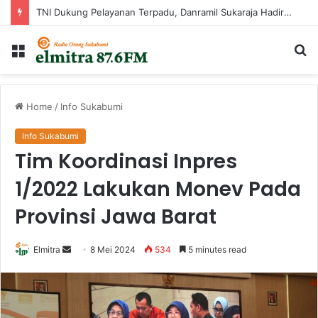
TNI Dukung Pelayanan Terpadu, Danramil Sukaraja Hadiri Rekam E-KTP, Pemeriksaan Mata, dan Bazar UMKM di Bojongsawah
Menu
Ca
...
Home
/
Info Sukabumi
Info Sukabumi
Tim Koordinasi Inpres
1/2022 Lakukan Monev Pada
Provinsi Jawa Barat
Send
Elmitra
8 Mei 2024
534
5 minutes read
an
email