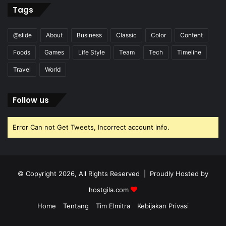
Tags
@slide
About
Business
Classic
Color
Content
Foods
Games
Life Style
Team
Tech
Timeline
Travel
World
Follow us
Error Can not Get Tweets, Incorrect account info.
© Copyright 2026, All Rights Reserved | Proudly Hosted by
hostgila.com
Home
Tentang
Tim Elmitra
Kebijakan Privasi