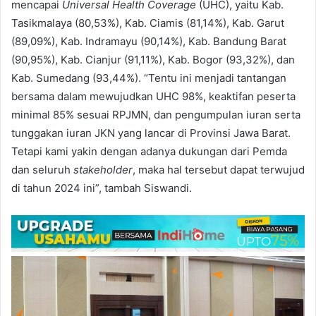
mencapai
Universal Health Coverage
(UHC), yaitu Kab.
Tasikmalaya (80,53%), Kab. Ciamis (81,14%), Kab. Garut
(89,09%), Kab. Indramayu (90,14%), Kab. Bandung Barat
(90,95%), Kab. Cianjur (91,11%), Kab. Bogor (93,32%), dan
Kab. Sumedang (93,44%). “Tentu ini menjadi tantangan
bersama dalam mewujudkan UHC 98%, keaktifan peserta
minimal 85% sesuai RPJMN, dan pengumpulan iuran serta
tunggakan iuran JKN yang lancar di Provinsi Jawa Barat.
Tetapi kami yakin dengan adanya dukungan dari Pemda
dan seluruh
stakeholder
, maka hal tersebut dapat terwujud
di tahun 2024 ini”, tambah Siswandi.