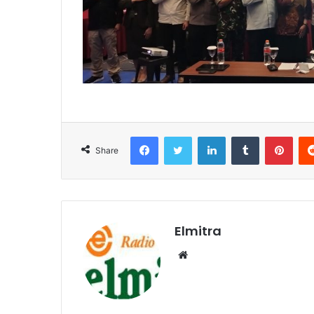
Facebook
Twitter
LinkedIn
Tumblr
Pint
Share
Elmitra
Website