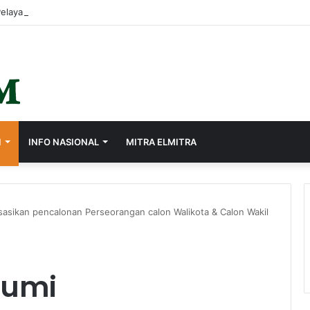
I
INFO NASIONAL
MITRA ELMITRA
sasikan pencalonan Perseorangan calon Walikota & Calon Wakil
bumi