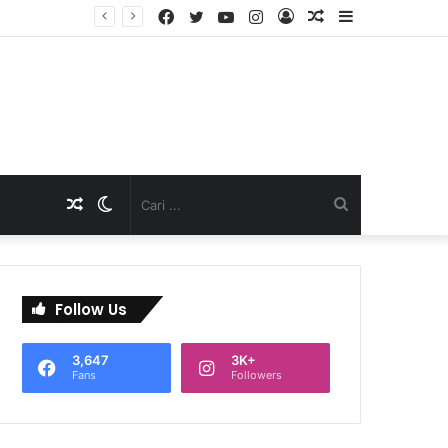
Facebook
Twitter
YouTube
Instagram
Log
Artikel
Sidebar
TNI Dukung Pelayanan Terpadu, Danramil Sukaraja Hadiri Rekam E-KTP, Pemeriksaan Mata, dan Bazar UMKM di Bojongsawah
In
Acak
Artikel
Switch
Cari
Acak
skin
...
Follow Us
3,647
3K+
Fans
Followers