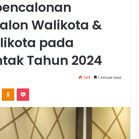
 pencalonan
alon Walikota &
likota pada
ntak Tahun 2024
364
1 minute read
VKontakte
Odnoklassniki
Pocket