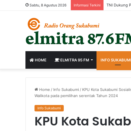
Sabtu, 8 Agustus 2026
Informasi Terkini
HOME
ELMITRA 95 FM
INFO SUKABUM
Home
/
Info Sukabumi
/
KPU Kota Sukabumi Sosiali
Walikota pada pemilihan serentak Tahun 2024
Info Sukabumi
KPU Kota Suka