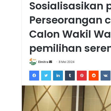
Sosialisasikan
Perseorangan c
Calon Wakil Wa
pemilihan sere
Send
Elmitra
8 Mei 2024
an
Facebook
Twitter
LinkedIn
Tumblr
Pinterest
Reddit
email