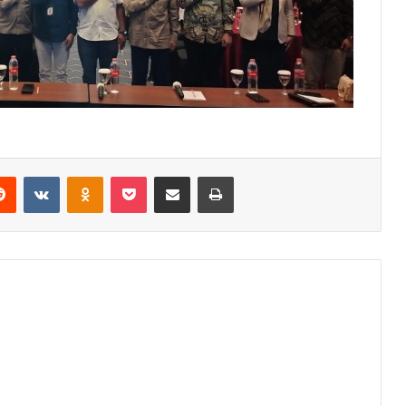
erest
Reddit
VKontakte
Odnoklassniki
Pocket
Share via Email
Print