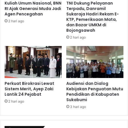
Kuliah Umum Nasional, BNN
TNI Dukung Pelayanan
RI Ajak Generasi Muda Jadi
Terpadu, Danramil
Agen Pencegahan
Sukaraja Hadiri Rekam E-
KTP, Pemeriksaan Mata,
2 hari ago
dan Bazar UMKM di
Bojongsawah
2 hari ago
Perkuat Birokrasi Lewat
Audiensi dan Dialog
Sistem Merit, Ayep Zaki
Kebijakan Penguatan Mutu
Lantik 24 Pejabat
Pendidikan di Kabupaten
Sukabumi
2 hari ago
3 hari ago