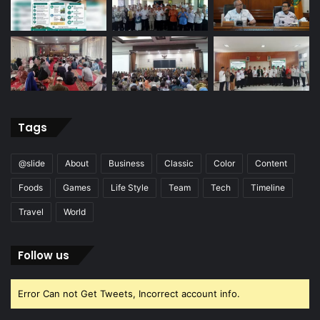
Tags
@slide
About
Business
Classic
Color
Content
Foods
Games
Life Style
Team
Tech
Timeline
Travel
World
Follow us
Error Can not Get Tweets, Incorrect account info.