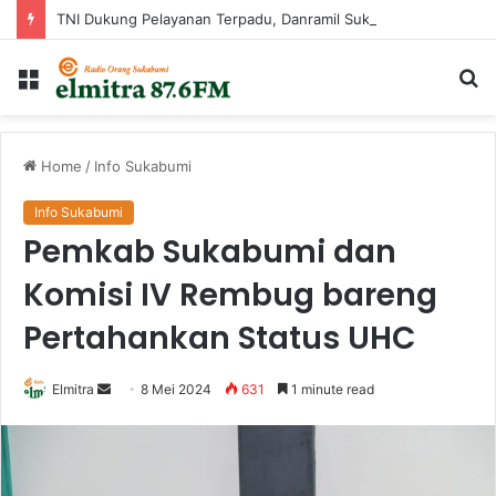
TNI Dukung Pelayanan Terpadu, Danramil Sukaraja Hadiri Rekam E-KTP, Pemeriksaan Mata, dan Bazar UMKM di Bojongsawah
Menu
Ca
...
Home
/
Info Sukabumi
Info Sukabumi
Pemkab Sukabumi dan
Komisi IV Rembug bareng
Pertahankan Status UHC
Send
Elmitra
8 Mei 2024
631
1 minute read
an
email