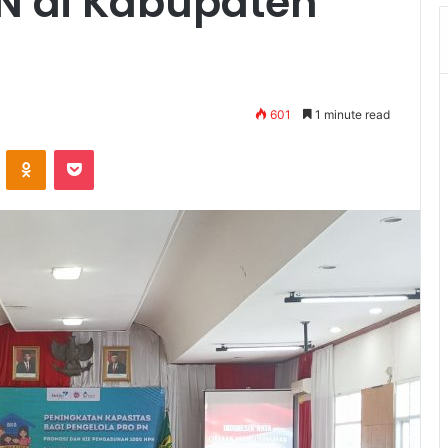
PN di Kabupaten
601
1 minute read
VKontakte
Odnoklassniki
Pocket