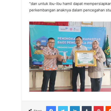
“dan untuk ibu-ibu hamil dapat mempersiapkan
perkembangan anaknya dalam pencegahan stun
Facebook
Twitter
LinkedIn
Tumblr
Pint
Share