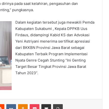
 dirinya pada saat kelahiran, pengasuhan dan
ting,” pungkasnya.
Dalam kegiatan tersebut juga mewakili Pemda
Kabupaten Sukabumi , Kepala DPPKB Uus
Firdaus, didampingi Kabid KS dan Advokasi
Yeni Astriyani menerima sertifikat apresiasi
dari BKKBN Provinsi Jawa Barat sebagai
Kabupaten Terbaik Program Implementasi
Nyata Genre Cegah Stunting “Ini Genting
Target Besar Tingkat Provinsi Jawa Barat
Tahun 2023”.
erest
Reddit
VKontakte
Odnoklassniki
Pocket
Share via Email
Print