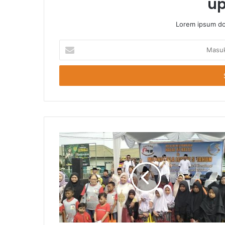
up
Lorem ipsum dol
Masukkan
Email
Anda