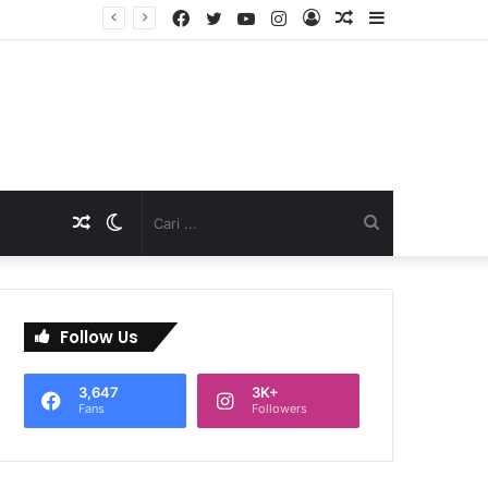
Facebook
Twitter
YouTube
Instagram
Log
Artikel
Sidebar
TNI Dukung Pelayanan Terpadu, Danramil Sukaraja Hadiri Rekam E-KTP, Pemeriksaan Mata, dan Bazar UMKM di Bojongsawah
In
Acak
Artikel
Switch
Cari
Acak
skin
...
Follow Us
3,647
3K+
Fans
Followers