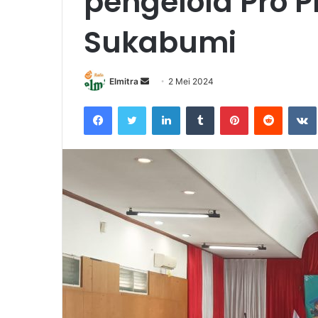
pengelola Pro 
Sukabumi
Send
Elmitra
2 Mei 2024
an
Facebook
Twitter
LinkedIn
Tumblr
Pinterest
Reddit
email