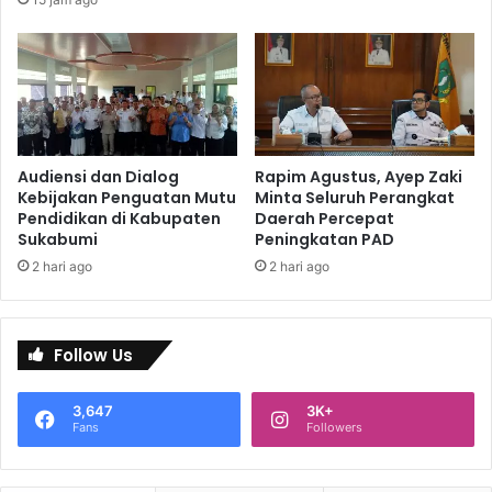
Audiensi dan Dialog
Rapim Agustus, Ayep Zaki
Kebijakan Penguatan Mutu
Minta Seluruh Perangkat
Pendidikan di Kabupaten
Daerah Percepat
Sukabumi
Peningkatan PAD
2 hari ago
2 hari ago
Follow Us
3,647
3K+
Fans
Followers