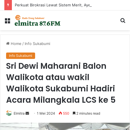
Perkuat Birokrasi Lewat Sistem Merit, Ayep Zaki Lantik 24 Pejabat
Menu
Ca
...
Home
/
Info Sukabumi
Info Sukabumi
Sri Dewi Maharani Balon
Walikota atau wakil
Walikota Sukabumi Hadiri
Acara Milangkala LCS ke 5
Send
Elmitra
1 Mei 2024
550
2 minutes read
an
email