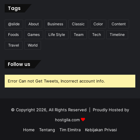
Tags
@slide
About
Business
Classic
Color
Content
Foods
Games
Life Style
Team
Tech
Timeline
Travel
World
Follow us
Error Can not Get Tweets, Incorrect account info.
© Copyright 2026, All Rights Reserved | Proudly Hosted by
hostgila.com
Home
Tentang
Tim Elmitra
Kebijakan Privasi