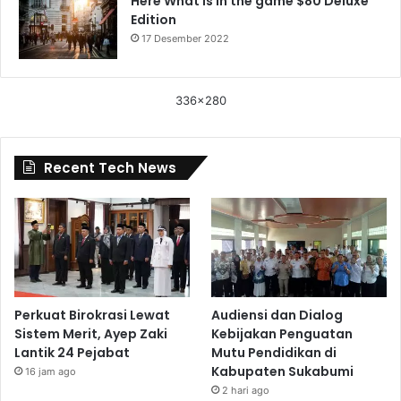
Here What is in the game $80 Deluxe
Edition
17 Desember 2022
336x280
Recent Tech News
Perkuat Birokrasi Lewat
Audiensi dan Dialog
Sistem Merit, Ayep Zaki
Kebijakan Penguatan
Lantik 24 Pejabat
Mutu Pendidikan di
Kabupaten Sukabumi
16 jam ago
2 hari ago