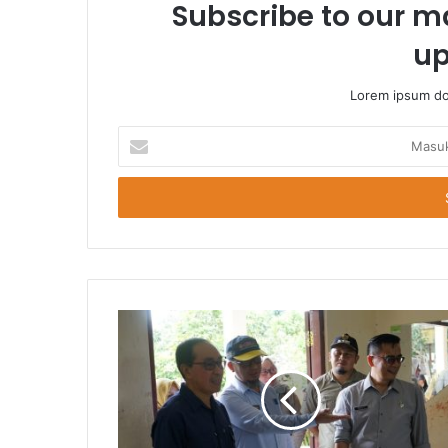
Subscribe to our ma
up
Lorem ipsum dol
Masukkan
Email
Anda