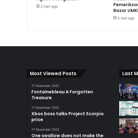
Pemeriksa
3 hari ago
Bazar UMK
3 hari ago
Most Viewed Posts
Last M
17 Desember 2022
Fontainebleau A Forgotten
Treasure
17 Desember 2022
Xbox boss talks Project Scorpio
price
17 Desember 2022
One swallow does not make the