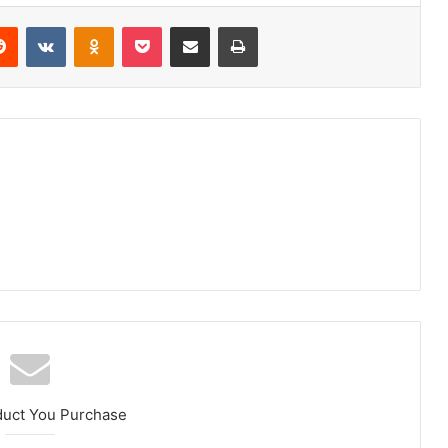
erest
Reddit
VKontakte
Odnoklassniki
Pocket
Share via Email
Print
duct You Purchase