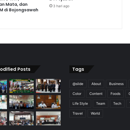
an Mata, dan
3 hari ago
M di Bojongsawah
odified Posts
Tags
@slide
About
Business
Color
Content
Foods
Life Style
Team
Tech
Travel
World