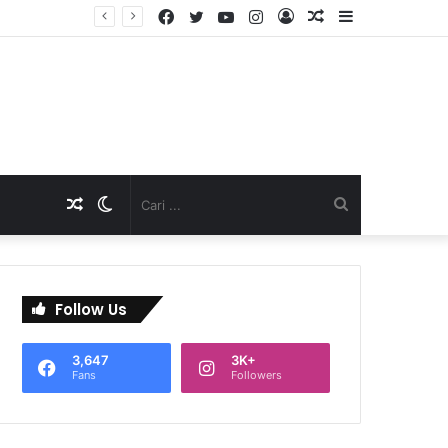
Facebook
Twitter
YouTube
Instagram
Log
Artikel
Sidebar
TNI Dukung Pelayanan Terpadu, Danramil Sukaraja Hadiri Rekam E-KTP, Pemeriksaan Mata, dan Bazar UMKM di Bojongsawah
In
Acak
Artikel
Switch
Cari
Acak
skin
...
Follow Us
3,647
3K+
Fans
Followers