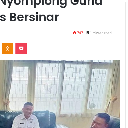
B Nyomplong Guna
 Bersinar
747
1 minute read
VKontakte
Odnoklassniki
Pocket