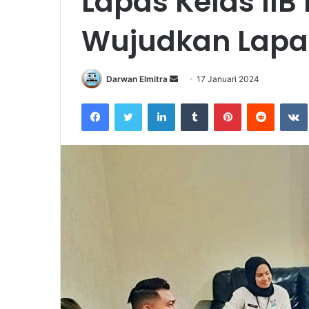
Lapas Kelas II
Wujudkan Lapas
Send
Darwan Elmitra
17 Januari 2024
an
Facebook
Twitter
LinkedIn
Tumblr
Pinterest
Reddit
email