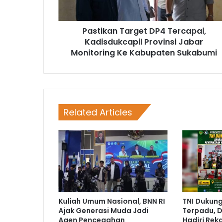
Pastikan Target DP4 Tercapai,
Kadisdukcapil Provinsi Jabar
Monitoring Ke Kabupaten Sukabumi
Related Articles
Kuliah Umum Nasional, BNN RI
TNI Dukun
Ajak Generasi Muda Jadi
Terpadu, D
Agen Pencegahan
Hadiri Rek