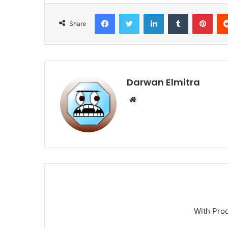
Facebook
Twitter
LinkedIn
Tumblr
Pint
Share
Darwan Elmitra
Website
With Pro