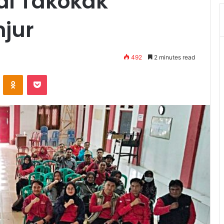
 di Takokak
jur
492
2 minutes read
VKontakte
Odnoklassniki
Pocket