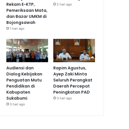
Rekam E-KTP,
2 hari ago
Pemeriksaan Mata,
dan Bazar UMKM di
Bojongsawah
1 hari ago
Audiensi dan
Rapim Agustus,
Dialog Kebijakan
Ayep Zaki Minta
Penguatan Mutu
Seluruh Perangkat
Pendidikan di
Daerah Percepat
Kabupaten
Peningkatan PAD
Sukabumi
3 hari ago
3 hari ago