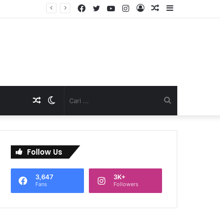
Facebook
Twitter
YouTube
Instagram
Log
Artikel
Sidebar
TNI Dukung Pelayanan Terpadu, Danramil Sukaraja Hadiri Rekam E-KTP, Pemeriksaan Mata, dan Bazar UMKM di Bojongsawah
In
Acak
Artikel
Switch
Cari
Acak
skin
...
Follow Us
3,647
3K+
Fans
Followers