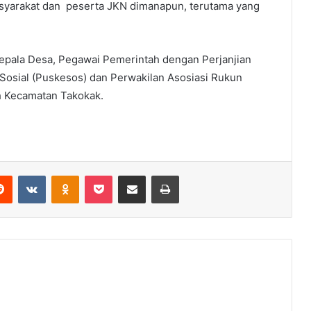
syarakat dan peserta JKN dimanapun, terutama yang
Kepala Desa, Pegawai Pemerintah dengan Perjanjian
 Sosial (Puskesos) dan Perwakilan Asosiasi Rukun
 Kecamatan Takokak.
erest
Reddit
VKontakte
Odnoklassniki
Pocket
Share via Email
Print