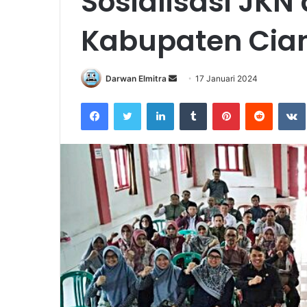
Sosialisasi JKN
Kabupaten Cian
Send
Darwan Elmitra
17 Januari 2024
an
Facebook
Twitter
LinkedIn
Tumblr
Pinterest
Reddit
email