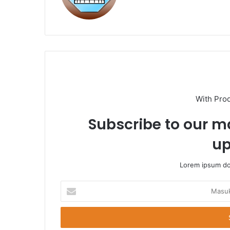
With Pro
Subscribe to our ma
up
Lorem ipsum dol
Masukkan
Email
Anda