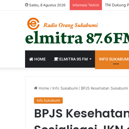
Sabtu, 8 Agustus 2026
Informasi Terkini
HOME
ELMITRA 95 FM
INFO SUKABUM
Home
/
Info Sukabumi
/
BPJS Kesehatan Sukabumi G
Info Sukabumi
BPJS Kesehatan