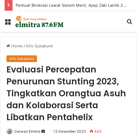
Perkuat Birokrasi Lewat Sistem Merit, Ayep Zaki Lantik 24 Pejabat
Menu
Ca
...
Home
/
Info Sukabumi
Info Sukabumi
Evaluasi Percepatan
Penurunan Stunting 2023,
Tingkatkan Orangtua Asuh
dan Kolaborasi Serta
Libatkan Pentahelix
Send
Darwan Elmitra
13 Desember 2023
443