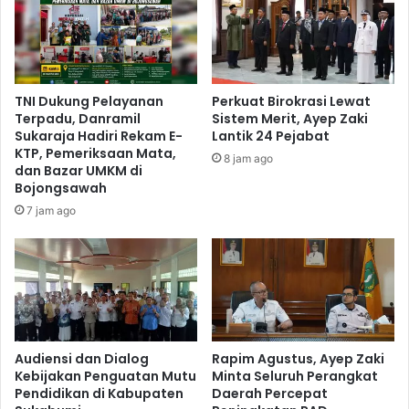
TNI Dukung Pelayanan
Perkuat Birokrasi Lewat
Terpadu, Danramil
Sistem Merit, Ayep Zaki
Sukaraja Hadiri Rekam E-
Lantik 24 Pejabat
KTP, Pemeriksaan Mata,
8 jam ago
dan Bazar UMKM di
Bojongsawah
7 jam ago
Audiensi dan Dialog
Rapim Agustus, Ayep Zaki
Kebijakan Penguatan Mutu
Minta Seluruh Perangkat
Pendidikan di Kabupaten
Daerah Percepat