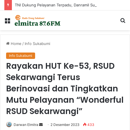
TNI Dukung Pelayanan Terpadu, Danramil Sukaraja Hadiri Rekam E-KTP, Pemeriksaan Mata, dan Bazar UMKM di Bojongsawah
Menu
Ca
...
Home
/
Info Sukabumi
Info Sukabumi
Rayakan HUT Ke-53, RSUD
Sekarwangi Terus
Berinovasi dan Tingkatkan
Mutu Pelayanan “Wonderful
RSUD Sekarwangi”
Send
Darwan Elmitra
2 Desember 2023
433