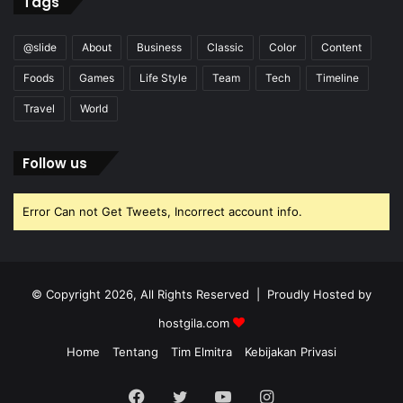
Tags
@slide
About
Business
Classic
Color
Content
Foods
Games
Life Style
Team
Tech
Timeline
Travel
World
Follow us
Error Can not Get Tweets, Incorrect account info.
© Copyright 2026, All Rights Reserved | Proudly Hosted by
hostgila.com
Home
Tentang
Tim Elmitra
Kebijakan Privasi
Facebook
Twitter
YouTube
Instagram