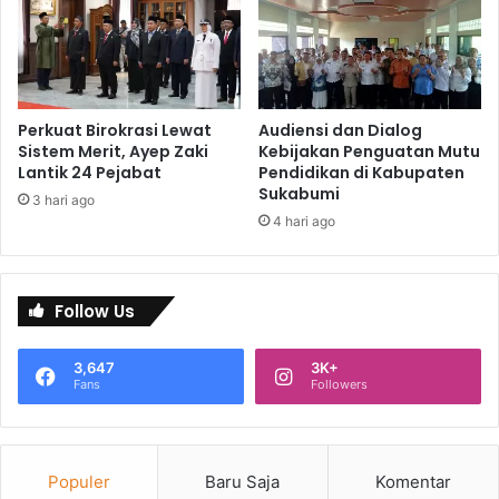
Perkuat Birokrasi Lewat
Audiensi dan Dialog
Sistem Merit, Ayep Zaki
Kebijakan Penguatan Mutu
Lantik 24 Pejabat
Pendidikan di Kabupaten
Sukabumi
3 hari ago
4 hari ago
Follow Us
3,647
3K+
Fans
Followers
Populer
Baru Saja
Komentar