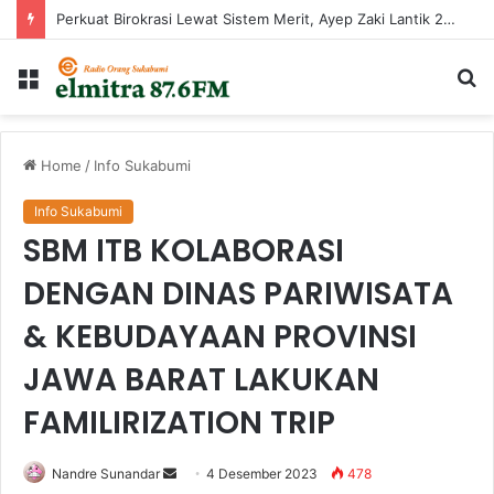
Audiensi dan Dialog Kebijakan Penguatan Mutu Pendidikan di Kabupaten Sukabumi
Menu
Ca
...
Home
/
Info Sukabumi
Info Sukabumi
SBM ITB KOLABORASI
DENGAN DINAS PARIWISATA
& KEBUDAYAAN PROVINSI
JAWA BARAT LAKUKAN
FAMILIRIZATION TRIP
Send
Nandre Sunandar
4 Desember 2023
478