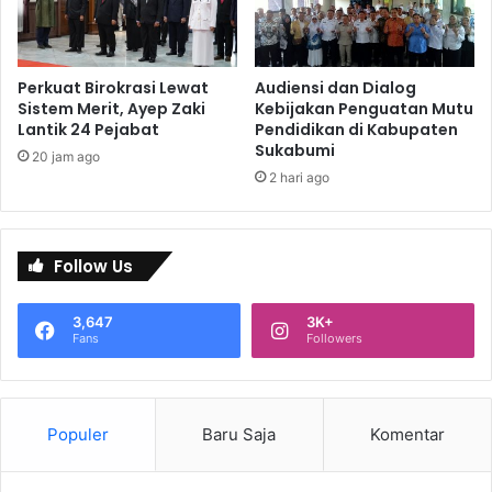
Perkuat Birokrasi Lewat
Audiensi dan Dialog
Sistem Merit, Ayep Zaki
Kebijakan Penguatan Mutu
Lantik 24 Pejabat
Pendidikan di Kabupaten
Sukabumi
20 jam ago
2 hari ago
Follow Us
3,647
3K+
Fans
Followers
Populer
Baru Saja
Komentar