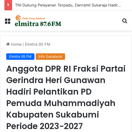
TNI Dukung Pelayanan Terpadu, Danramil Sukaraja Hadiri Rekam E-KTP, Pemeriksaan Mata, dan Bazar UMKM di Bojongsawah
Menu
Ca
...
Home
/
Elmitra 95 FM
Elmitra 95 FM
Info Sukabumi
Anggota DPR RI Fraksi Partai
Gerindra Heri Gunawan
Hadiri Pelantikan PD
Pemuda Muhammadiyah
Kabupaten Sukabumi
Periode 2023-2027