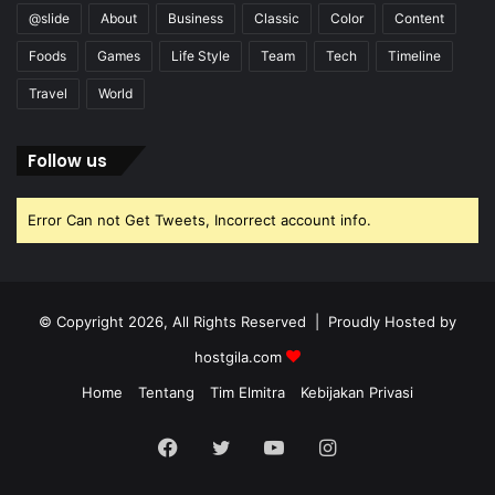
@slide
About
Business
Classic
Color
Content
Foods
Games
Life Style
Team
Tech
Timeline
Travel
World
Follow us
Error Can not Get Tweets, Incorrect account info.
© Copyright 2026, All Rights Reserved | Proudly Hosted by
hostgila.com
Home
Tentang
Tim Elmitra
Kebijakan Privasi
Facebook
Twitter
YouTube
Instagram