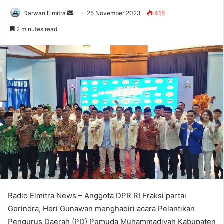
Send
Darwan Elmitra
25 November 2023
415
an
2 minutes read
email
Radio Elmitra News – Anggota DPR RI Fraksi partai
Gerindra, Heri Gunawan menghadiri acara Pelantikan
Pengurus Daerah (PD) Pemuda Muhammadiyah Kabupaten