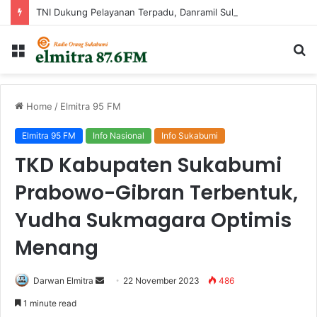
TNI Dukung Pelayanan Terpadu, Danramil Sukaraja Hadiri Rekam E-KTP, Pemeriksaan Mata, dan Bazar UMKM di Bojongsawah
Menu
Ca
...
Home
/
Elmitra 95 FM
Elmitra 95 FM
Info Nasional
Info Sukabumi
TKD Kabupaten Sukabumi
Prabowo-Gibran Terbentuk,
Yudha Sukmagara Optimis
Menang
Send
Darwan Elmitra
22 November 2023
486
an
1 minute read
email