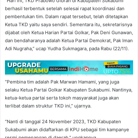
“Hari ini, TKD Prabowo Gibran di Kabupaten Sukabumi
berhasil terbentuk setelah selesai rapat koordinasi dan
pembentukan tim. Dalam rapat tersebut, telah ditetapkan
Ketua TKD yaitu saya sendiri. Sementara itu, sekretarisnya
dijabat oleh Ketua Harian Partai Golkar, Pak Deni Gunawan,
dan bendaharanya adalah Ketua Partai Demokrat, Pak Iman
Adi Nugraha,” ucap Yudha Sukmagara, pada Rabu (22/11).
“Pembina tim adalah Pak Marwan Hamami, yang juga
selaku Ketua Partai Golkar Kabupaten Sukabumi. Nantinya,
ketua-ketua partai serta tokoh masyarakat juga akan
terlibat dalam struktur TKD ini,” ujarnya.
“Nanti di tanggal 24 November 2023, TKD Kabupaten
Sukabumi akan didaftarkan di KPU sebagai tim kampanye
resmi pemenangan di daerah,” ungkapnya.