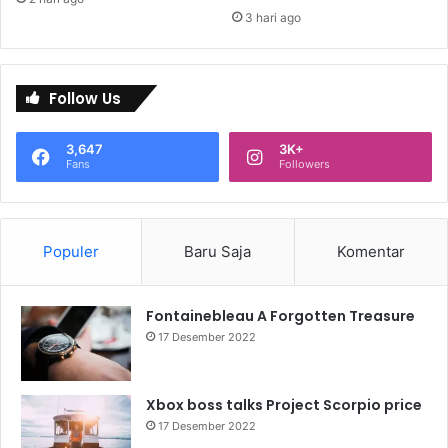
3 hari ago
Follow Us
3,647
3K+
Fans
Followers
Populer
Baru Saja
Komentar
Fontainebleau A Forgotten Treasure
17 Desember 2022
Xbox boss talks Project Scorpio price
17 Desember 2022