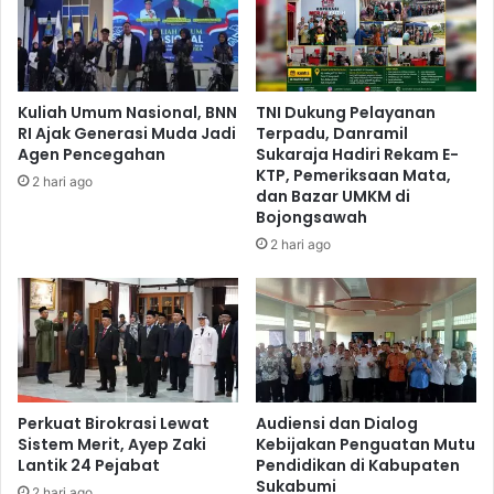
Kuliah Umum Nasional, BNN
TNI Dukung Pelayanan
RI Ajak Generasi Muda Jadi
Terpadu, Danramil
Agen Pencegahan
Sukaraja Hadiri Rekam E-
KTP, Pemeriksaan Mata,
2 hari ago
dan Bazar UMKM di
Bojongsawah
2 hari ago
Perkuat Birokrasi Lewat
Audiensi dan Dialog
Sistem Merit, Ayep Zaki
Kebijakan Penguatan Mutu
Lantik 24 Pejabat
Pendidikan di Kabupaten
Sukabumi
2 hari ago