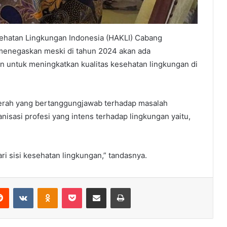
ehatan Lingkungan Indonesia (HAKLI) Cabang
enegaskan meski di tahun 2024 akan ada
untuk meningkatkan kualitas kesehatan lingkungan di
daerah yang bertanggungjawab terhadap masalah
isasi profesi yang intens terhadap lingkungan yaitu,
i sisi kesehatan lingkungan,” tandasnya.
erest
Reddit
VKontakte
Odnoklassniki
Pocket
Share via Email
Print