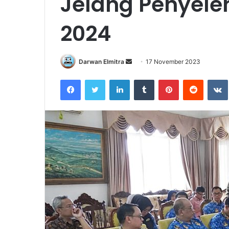
Jelang Penyel
2024
Send
Darwan Elmitra
17 November 2023
an
Facebook
Twitter
LinkedIn
Tumblr
Pinterest
Reddit
email