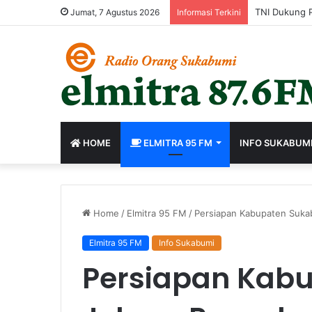
Jumat, 7 Agustus 2026
Informasi Terkini
HOME
ELMITRA 95 FM
INFO SUKABUM
Home
/
Elmitra 95 FM
/
Persiapan Kabupaten Suka
Elmitra 95 FM
Info Sukabumi
Persiapan Kab