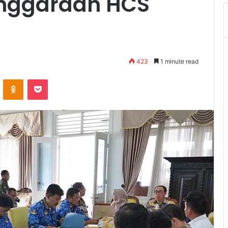
enggaraan HCS
423
1 minute read
VKontakte
Odnoklassniki
Pocket