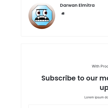
Darwan Elmitra
Website
With Pro
Subscribe to our ma
up
Lorem ipsum dol
Masukkan