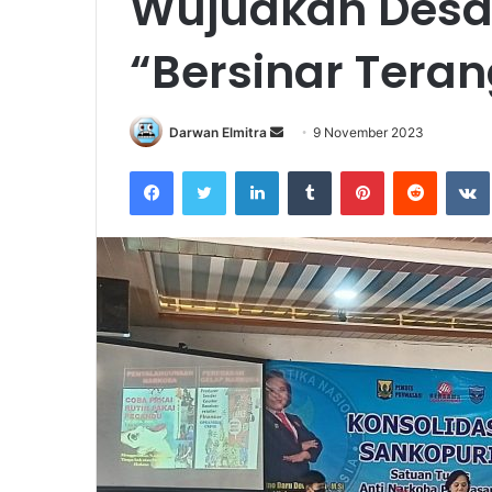
Wujudkan Desa
“Bersinar Teran
Send
Darwan Elmitra
9 November 2023
an
Facebook
Twitter
LinkedIn
Tumblr
Pinterest
Reddit
email