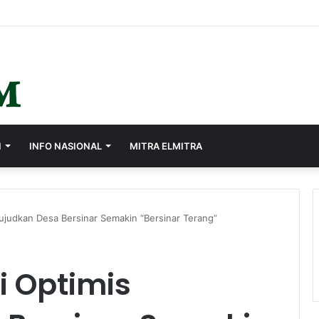
rasi Lewat Sistem Merit, Ayep Zaki Lantik 24 Pejabat
I
INFO NASIONAL
MITRA ELMITRA
judkan Desa Bersinar Semakin “Bersinar Terang”
 Optimis