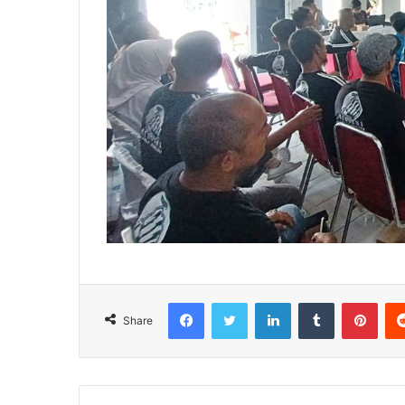
Facebook
Twitter
LinkedIn
Tumblr
Pint
Share