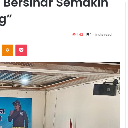
 Bersinar Semakin
g”
442
1 minute read
VKontakte
Odnoklassniki
Pocket