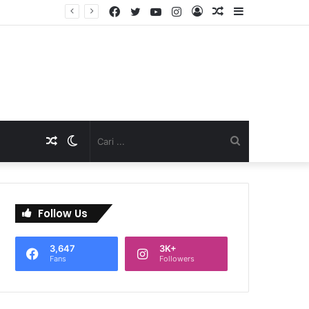
Facebook
Twitter
YouTube
Instagram
Log
Artikel
Sidebar
In
Acak
Artikel
Switch
Cari
Acak
skin
...
Follow Us
3,647
3K+
Fans
Followers