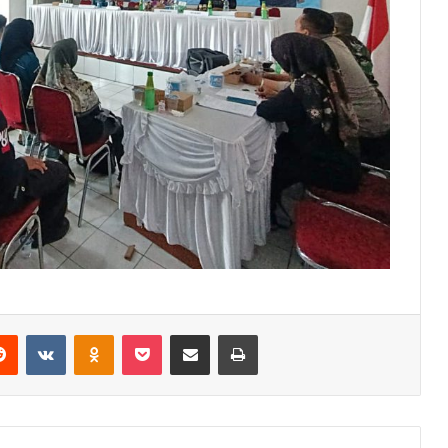
erest
Reddit
VKontakte
Odnoklassniki
Pocket
Share via Email
Print