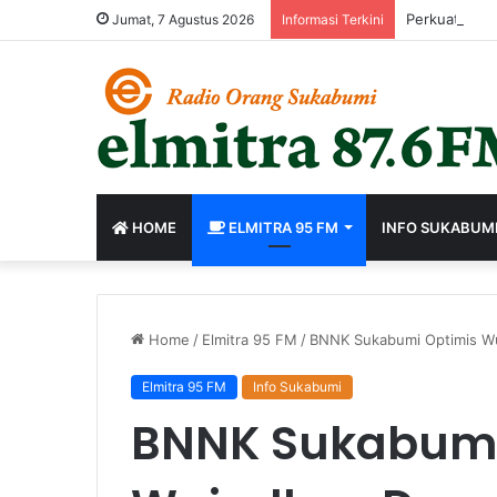
Perkuat Birok
Jumat, 7 Agustus 2026
Informasi Terkini
HOME
ELMITRA 95 FM
INFO SUKABUM
Home
/
Elmitra 95 FM
/
BNNK Sukabumi Optimis Wu
Elmitra 95 FM
Info Sukabumi
BNNK Sukabumi